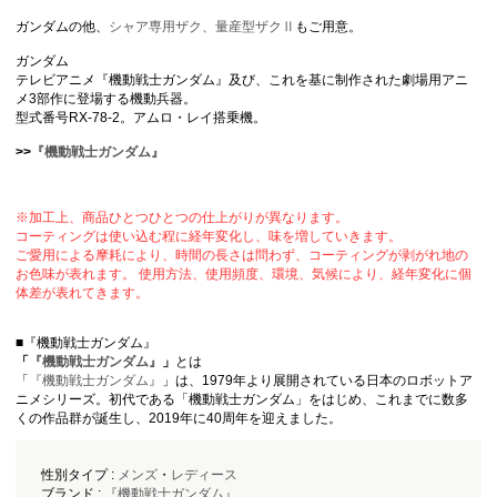
ガンダムの他、
シャア専用ザク、
量産型ザクⅡ
もご用意。
ガンダム
テレビアニメ『機動戦士ガンダム』及び、これを基に制作された劇場用アニ
メ3部作に登場する機動兵器。
型式番号RX-78-2。アムロ・レイ搭乗機。
>>
『機動戦士ガンダム』
※加工上、商品ひとつひとつの仕上がりが異なります。
コーティングは使い込む程に経年変化し、味を増していきます。
ご愛用による摩耗により、時間の長さは問わず、コーティングが剥がれ地の
お色味が表れます。 使用方法、使用頻度、環境、気候により、経年変化に個
体差が表れてきます。
■『機動戦士ガンダム』
「
『機動戦士ガンダム』
」
とは
「
『機動戦士ガンダム』
」は、1979年より展開されている日本のロボットア
ニメシリーズ。初代である「機動戦士ガンダム」をはじめ、これまでに数多
くの作品群が誕生し、2019年に40周年を迎えました。
性別タイプ :
メンズ
・
レディース
ブランド :
『機動戦士ガンダム』