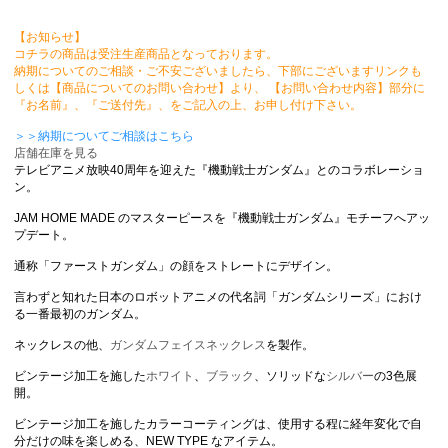
【お知らせ】
コチラの商品は受注生産商品となっております。
納期についてのご相談・ご不安ございましたら、下部にございますリンクも
しくは【商品についてのお問い合わせ】より、 【お問い合わせ内容】部分に
『お名前』、『ご送付先』、をご記入の上、お申し付け下さい。
＞＞納期についてご相談はこちら
店舗在庫を見る
テレビアニメ放映40周年を迎えた『機動戦士ガンダム』とのコラボレーショ
ン。
JAM HOME MADE のマスターピースを『機動戦士ガンダム』モチーフへアッ
プデート。
通称「ファーストガンダム」の顔をストレートにデザイン。
言わずと知れた日本のロボットアニメの代名詞「ガンダムシリーズ」におけ
る一番最初のガンダム。
ネックレスの他、
ガンダムフェイスネックレス
を製作。
ビンテージ加工を施した
ホワイト
、
ブラック
、ソリッドな
シルバー
の3色展
開。
ビンテージ加工を施したカラーコーティングは、使用する程に経年変化で自
分だけの味を楽しめる、NEW TYPE なアイテム。