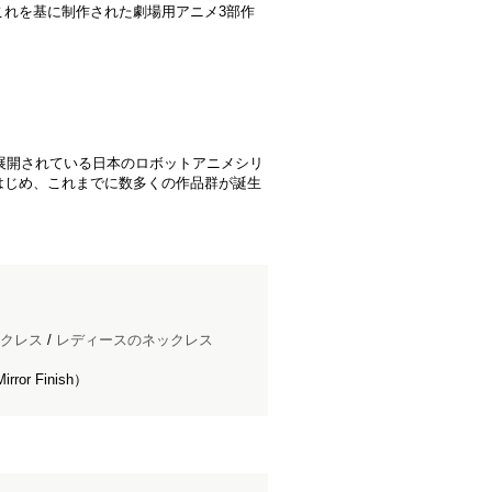
これを基に制作された劇場用アニメ3部作
り展開されている日本のロボットアニメシリ
はじめ、これまでに数多くの作品群が誕生
クレス
/
レディースのネックレス
r Finish）