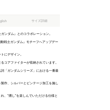
サイズ詳細
glish
士ガンダム』とのコラボレーション。
を『機動戦士ガンダム』モチーフへアップデー
ートにデザイン。
なるコアファイターが収納されています。
名詞「ガンダムシリーズ」における一番最
を製作、シルバーとビンテージ加工を施し
れ、"燻し"を楽しんでいただける仕様と