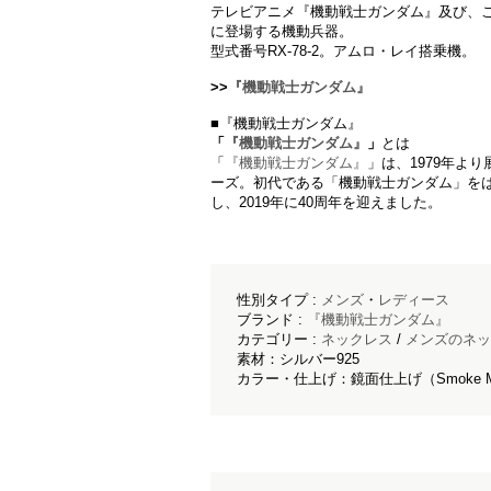
テレビアニメ『機動戦士ガンダム』及び、
に登場する機動兵器。
型式番号RX-78-2。アムロ・レイ搭乗機。
>>
『機動戦士ガンダム』
■『機動戦士ガンダム』
「
『機動戦士ガンダム』
」
とは
「
『機動戦士ガンダム』
」は、1979年よ
ーズ。初代である「機動戦士ガンダム」を
し、2019年に40周年を迎えました。
性別タイプ :
メンズ
・
レディース
ブランド :
『機動戦士ガンダム』
カテゴリー :
ネックレス
/
メンズのネッ
素材：シルバー925
カラー・仕上げ：鏡面仕上げ（Smoke Mirro