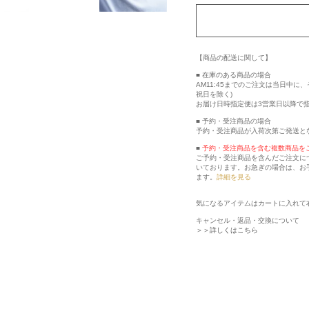
【商品の配送に関して】
■ 在庫のある商品の場合
AM11:45までのご注文は当日中
祝日を除く)
お届け日時指定便は3営業日以降で
■ 予約・受注商品の場合
予約・受注商品が入荷次第ご発送と
■
予約・受注商品を含む複数商品を
ご予約・受注商品を含んだご注文に
いております。お急ぎの場合は、お
ます。
詳細を見る
気になるアイテムはカートに入れて
キャンセル・返品・交換について
＞＞詳しくはこちら