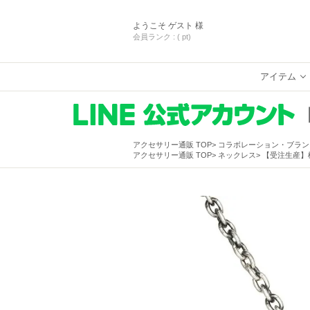
ようこそ
ゲスト 様
会員ランク :
( pt)
アイテム
アクセサリー通販 TOP
コラボレーション・ブラン
アクセサリー通販 TOP
ネックレス
【受注生産】機