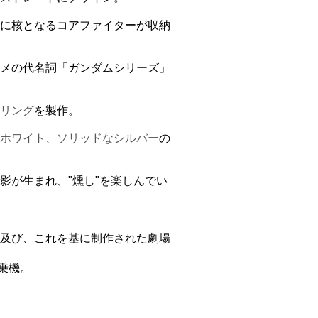
に核となるコアファイターが収納
メの代名詞「ガンダムシリーズ」
リング
を製作。
ホワイト、ソリッドな
シルバー
の
影が生まれ、"燻し"を楽しんでい
及び、これを基に制作された劇場
。
搭乗機。