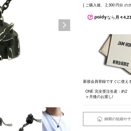
[ ご購入後、
2,300
円分 の
なら
月々4,2
新規会員登録ですぐに使え
ONE 完全受注生産：約2
ヶ月後のお渡し
納期の短縮やサ