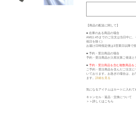
【商品の配送に関して】
■ 在庫のある商品の場合
AM11:45までのご注文は当日中
祝日を除く)
お届け日時指定便は3営業日以降で
■ 予約・受注商品の場合
予約・受注商品が入荷次第ご発送と
■
予約・受注商品を含む複数商品を
ご予約・受注商品を含んだご注文に
いております。お急ぎの場合は、お
ます。
詳細を見る
気になるアイテムはカートに入れて
キャンセル・返品・交換について
＞＞詳しくはこちら