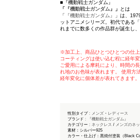
■『機動戦士ガンダム』
「
『機動戦士ガンダム』
」
とは
「
『機動戦士ガンダム』
」は、19
ットアニメシリーズ。初代である「
れまでに数多くの作品群が誕生し、2
※加工上、商品ひとつひとつの仕上
コーティングは使い込む程に経年変
ご愛用による摩耗により、時間の長
れ地のお色味が表れます。 使用方
経年変化に個体差が表れてきます。
性別タイプ :
メンズ
・
レディース
ブランド :
『機動戦士ガンダム』
カテゴリー :
ネックレス
/
メンズのネッ
素材：シルバー925
カラー・仕上げ：黒焼付塗装（Black Color