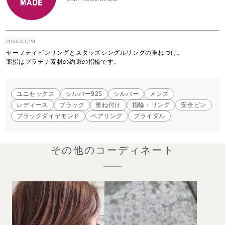
2026/01/28
セーフティピンリングとスタッズシングルリングの重ねづけ。

薬指はプラチナ素材の約束の指輪です。
ユニセックス
シルバー925
シルバー
メンズ
レディース
ブラック
重ね付け
指輪・リング
安全ピン
ブラックダイヤモンド
ペアリング
ブライダル
その他のコーディネート