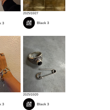
2025/10/27
Black 3
k 3
2025/10/20
k 3
Black 3