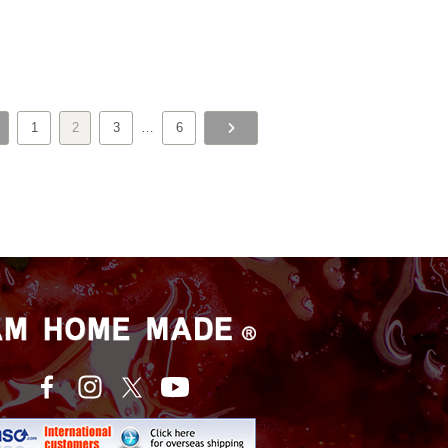
1
2
3
…
6