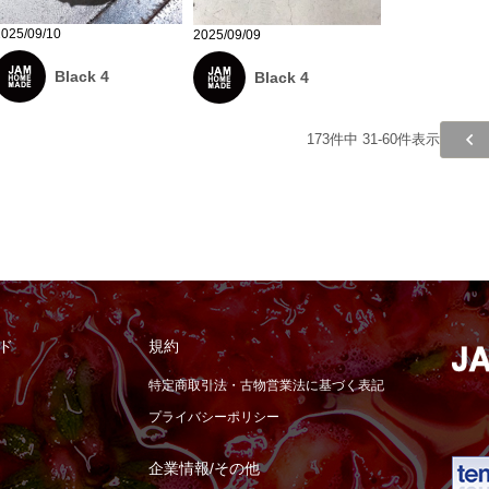
2025/09/10
2025/09/09
Black 4
Black 4
173
件中
31
-
60
件表示
ド
規約
特定商取引法・古物営業法に基づく表記
プライバシーポリシー
企業情報/その他