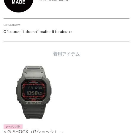
2024/06/21
Of course, it doesn't matter if it rains ☺︎
着用アイテム
クーポン対象
× G-SHOCK（Gショック）コラボレーション ウォッチ / 腕時計