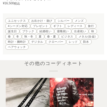
¥
16,500
税込
ユニセックス
お出かけ・遊び
シルバー
メンズ
4シーズン対応
プレゼント
ギフト
レディース
旅行
誕生日
ブラック
結婚祝い
退職祝い
出産祝い
秋
春
冬
秋・冬
夏
春・夏
ビジネス
メタル(合金)
時計・腕時計
デジタル
クローバー
レッド
防水
ペアウォッチ
その他のコーディネート