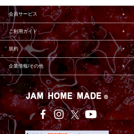
会員サービス
ご利用ガイド
規約
企業情報/その他