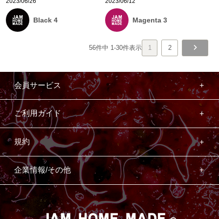
2023/06/26
2023/06/12
Black 4
Magenta 3
56
件中
1
-
30
件表示
1
2
会員サービス
ご利用ガイド
規約
企業情報/その他