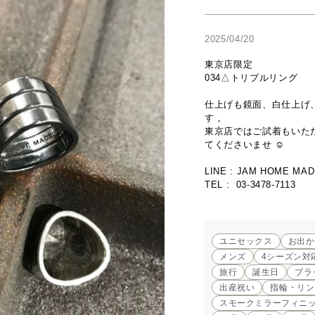
2025/04/20
東京店限定

034△トリプルリング

仕上げも鏡面、白仕上げ
す 。

東京店ではご試着もいた
てくださいませ ☺︎

LINE : JAM HOME MAD
TEL :  03-3478-7113
ユニセックス
お出か
メンズ
4シーズン対
旅行
誕生日
ブラ
出産祝い
指輪・リン
スモークミラーフィニッ