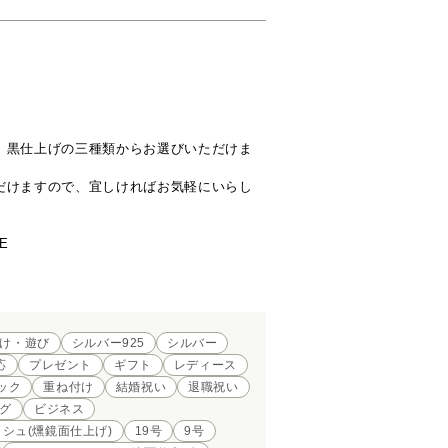
、黒仕上げの三種類からお選びいただけま
だけますので、宜しければお気軽にいらし
E

け・遊び
シルバー925
シルバー
応
プレゼント
ギフト
レディース
ック
重ね付け
結婚祝い
退職祝い
グ
ビジネス
シュ(燻鏡面仕上げ)
19号
9号