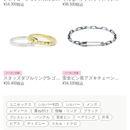
¥
14,300
¥
38,500
税込
税込
クーポン対象
クーポン対象
スタッズダブルリングS-ゴールド/指輪
安全ピン長アズキチェーンダイヤモンドブレスレットM-シルバー（燻加工）
¥
26,400
¥
34,100
税込
税込
ユニセックス
シルバー925
シルバー
メンズ
レディース
重ね付け
指輪・リング
ブラック
ブレスレット・バングル
安全ピン
ペアリング
片耳
ピアス
ディズニー
スカル・ドクロ