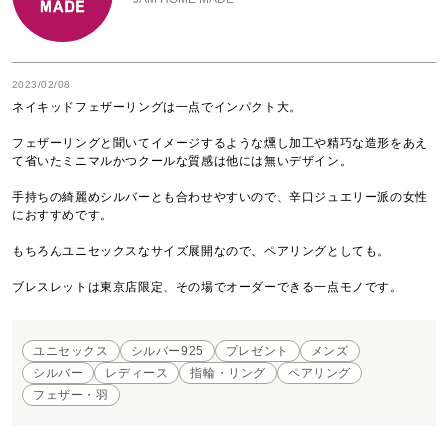
2023/02/08
ネイキッドフェザーリングは一点でインパクト大。

フェザーリングと聞いてイメージするような燻し加工や精巧な造形をあえ
て省いたミニマルかつクールな質感は他には無いデザイン。

手持ちの綺麗めシルバーとも合わせやすいので、辛口ジュエリー派の女性
におすすめです。

もちろんユニセックスなサイズ展開なので、ペアリングとしても。

ブレスレットは東京店限定、その場でオーダーできる一点モノです。
ユニセックス
シルバー925
プレゼント
メンズ
シルバー
レディース
指輪・リング
ペアリング
フェザー・羽