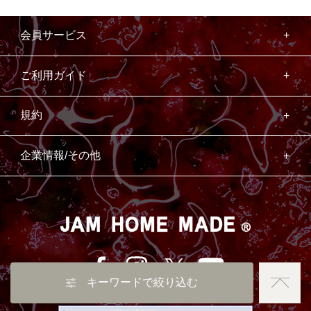
会員サービス
ご利用ガイド
規約
企業情報/その他
キーワードで絞り込む