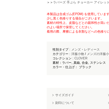
＞＞
ラバーズ 手ぶら チョーカー アイレッ
本製品は合成ゴム(EPDM) を使用してい
少し黒く色移りする場合がございます。
素材の特性上、皮脂などとの親和性が高い
のよい場所で保管してください。
着用の際、摩擦による衣類などへの色移り
性別タイプ :
メンズ
・
レディース
カテゴリー :
洋服小物
/
メンズの洋服小
コレクション :
CLOVER
素材：ラバー, 真鍮, 合金, ステンレス
カラー・仕上げ： ブラック
サイズガイド
刻印について