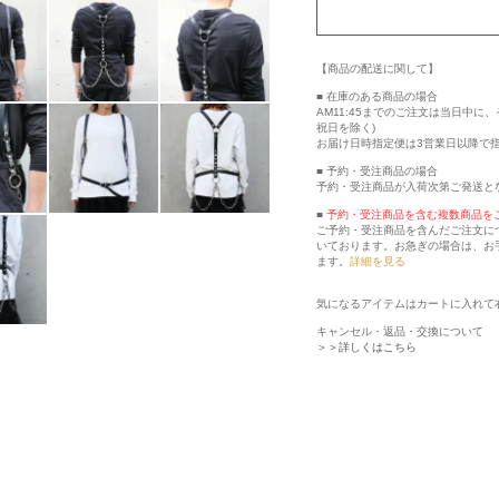
【商品の配送に関して】
■ 在庫のある商品の場合
AM11:45までのご注文は当日中
祝日を除く)
お届け日時指定便は3営業日以降で
■ 予約・受注商品の場合
予約・受注商品が入荷次第ご発送と
■
予約・受注商品を含む複数商品を
ご予約・受注商品を含んだご注文に
いております。お急ぎの場合は、お
ます。
詳細を見る
気になるアイテムはカートに入れて
キャンセル・返品・交換について
＞＞詳しくはこちら