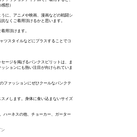
の感想）
ように、アニメや映画、漫画などの戦闘シ
抵抗なくご着用頂けるかと思います。
ご着用頂けます。
シャツスタイルなどにプラスすることでコ
ッセージを掲げるパンクスピリットは、ま
ァッションにも熱い注目が向けられていま
春のファッションにぜひクールなパンクテ
ススメします。身体に食い込まないサイズ
型。ハーネスの他、チョーカー、ガーター
ピン