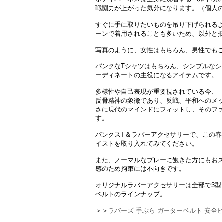
戦闘力が上がった気分になります。（個人
すぐに手に取りたいものを吊り下げられる
ーンで着用されることも多いため、以外と
写真のように、女性はもちろん、男性でも
パンクなTシャツはもちろん、シンプルな
ーディネートの主役になるアイテムです。
多様性や自己表現が重要視されている今、
反骨精神の象徴であり、反戦、平和へのメ
さに現代のマインドにフィットし、そのフ
す。
パンクスT＆ラバーアクセサリーで、この
イストを取り入れてみてください。
また、ノーマルなプレーに飽きた方にもお
感のため拘束には不向きです。
オリジナルラバーアクセサリーは全部で3
ベルトのラインナップ。
＞＞
ラバーズ 手ぶら ガーターベルト 安全