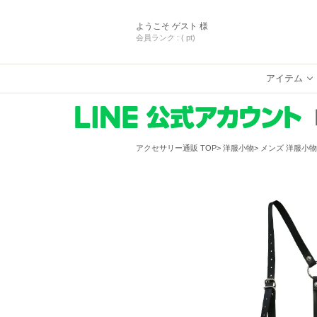
ようこそ
ゲスト 様
会員ランク :
( pt)
アイテム
アクセサリー通販 TOP
洋服小物
メンズ 洋服小物