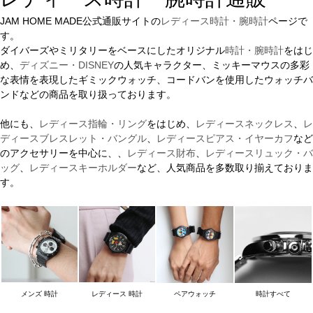
JAM HOME MADE公式通販サイトの
レディース時計・腕時計
ページで
す。
ダイバーズやミリタリーをベースにしたオリジナル
時計・腕時計
をはじ
め、
ディズニー・DISNEY
の人気キャラクター、ミッキーマウスの多彩
な表情を表現したギミックウォッチ、コードバンを使用したウォッチバ
ンドなどの商品を取り扱っております。
他にも、
レディース指輪・リング
をはじめ、
レディースネックレス
、
レ
ディースブレスレット・バングル
、
レディースピアス・イヤーカフ
など
のアクセサリーを中心に、、
レディース財布
、
レディースリュック・バ
ッグ
、
レディースキーホルダー
など、人気商品を多数取り揃えておりま
す。
メンズ 時計
レディース 時計
ペアウォッチ
時計すべて