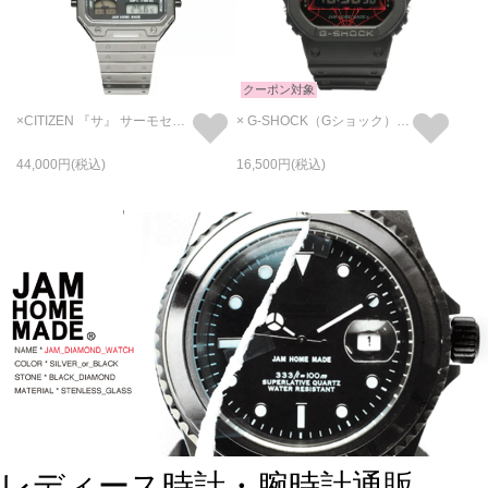
クーポン対象
×CITIZEN 『サ』 サーモセンサー & アナデジテンプ / 腕時計
× G-SHOCK（Gショック）コラボレーション ウォッチ / 腕時計
44,000
16,500
レディース時計・腕時計通販