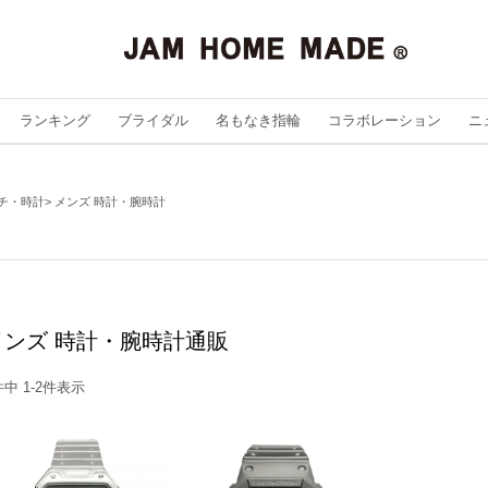
ランキング
ブライダル
名もなき指輪
コラボレーション
ニ
チ・時計
メンズ 時計・腕時計
メンズ 時計・腕時計通販
件中
1
-
2
件表示