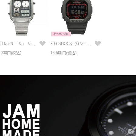
クーポン対象
×CITIZEN 『サ』 サーモセンサー & アナデジテンプ / 腕時計
× G-SHOCK（Gショック）コラボレーション ウォッチ / 腕時計
,000
16,500