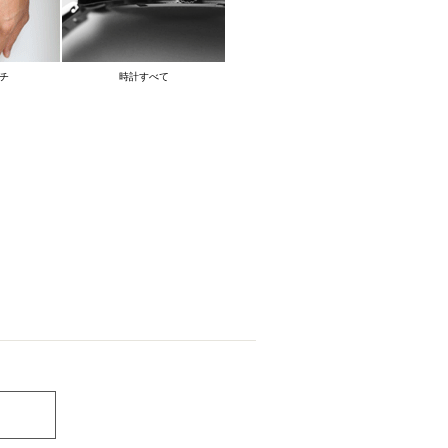
チ
時計すべて