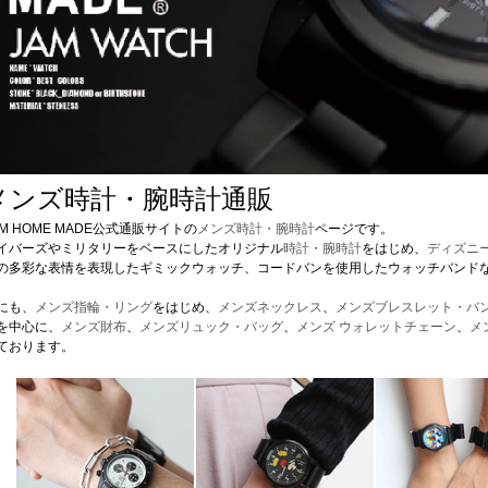
メンズ時計・腕時計通販
AM HOME MADE公式通販サイトの
メンズ時計・腕時計
ページです。
イバーズやミリタリーをベースにしたオリジナル
時計・腕時計
をはじめ、
ディズニー
の多彩な表情を表現したギミックウォッチ、コードバンを使用したウォッチバンド
にも、
メンズ指輪・リング
をはじめ、
メンズネックレス
、
メンズブレスレット・バ
を中心に、
メンズ財布
、
メンズリュック・バッグ
、
メンズ ウォレットチェーン
、
メ
ております。