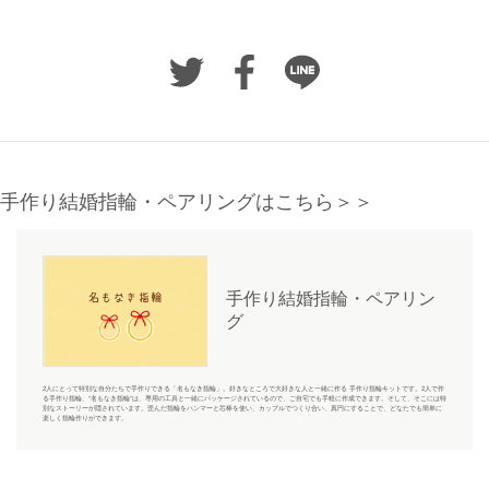
手作り結婚指輪・ペアリングはこちら＞＞
手作り結婚指輪・ペアリン
グ
2人にとって特別な自分たちで手作りできる「名もなき指輪」。好きなところで大好きな人と一緒に作る 手作り指輪キットです。2人で作
る手作り指輪、“名もなき指輪”は、専用の工具と一緒にパッケージされているので、ご自宅でも手軽に作成できます。そして、そこには特
別なストーリーが隠されています。歪んだ指輪をハンマーと芯棒を使い、カップルでつくり合い、真円にすることで、どなたでも簡単に
楽しく指輪作りができます。