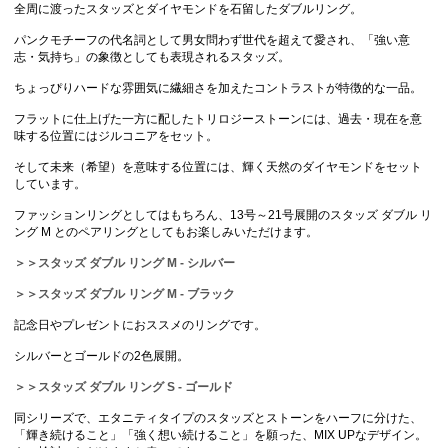
全周に渡ったスタッズとダイヤモンドを石留したダブルリング。
パンクモチーフの代名詞として男女問わず世代を超えて愛され、「強い意
志・気持ち」の象徴としても表現されるスタッズ。
ちょっぴりハードな雰囲気に繊細さを加えたコントラストが特徴的な一品。
フラットに仕上げた一方に配したトリロジーストーンには、過去・現在を意
味する位置にはジルコニアをセット。
そして未来（希望）を意味する位置には、輝く天然のダイヤモンドをセット
しています。
ファッションリングとしてはもちろん、13号～21号展開のスタッズ ダブル リ
ング M とのペアリングとしてもお楽しみいただけます。
＞＞スタッズ ダブル リング M - シルバー
＞＞スタッズ ダブル リング M - ブラック
記念日やプレゼントにおススメのリングです。
シルバーとゴールドの2色展開。
＞＞スタッズ ダブル リング S - ゴールド
同シリーズで、エタニティタイプのスタッズとストーンをハーフに分けた、
「輝き続けること」「強く想い続けること」を願った、MIX UPなデザイン。