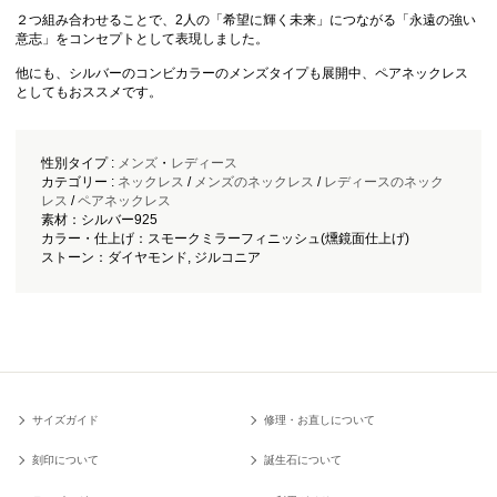
２つ組み合わせることで、2人の「希望に輝く未来」につながる「永遠の強い
意志」をコンセプトとして表現しました。
他にも、シルバーのコンビカラーのメンズタイプも展開中、ペアネックレス
としてもおススメです。
性別タイプ :
メンズ
・
レディース
カテゴリー :
ネックレス
/
メンズのネックレス
/
レディースのネック
レス
/
ペアネックレス
素材：シルバー925
カラー・仕上げ：スモークミラーフィニッシュ(燻鏡面仕上げ)
ストーン：ダイヤモンド, ジルコニア
サイズガイド
修理・お直しについて
刻印について
誕生石について