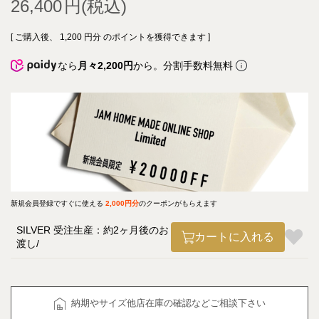
26,400
[ ご購入後、
1,200
円分 のポイントを獲得できます ]
なら
月々2,200円
から。分割手数料無料
新規会員登録ですぐに使える
2,000円分
のクーポンがもらえます
SILVER 受注生産：約2ヶ月後のお
カートに入れる
渡し
納期やサイズ他店在庫の確認などご相談下さい