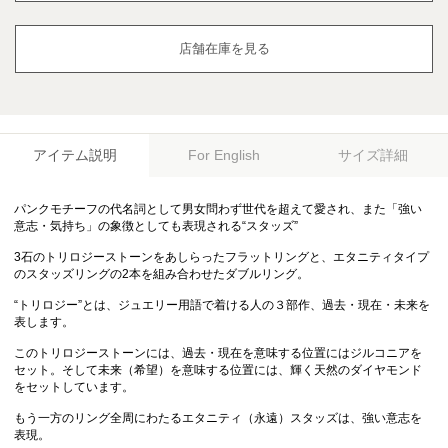
店舗在庫を見る
アイテム説明
サイズ詳細
For English
パンクモチーフの代名詞として男女問わず世代を超えて愛され、また「強い
意志・気持ち」の象徴としても表現される“スタッズ”
3石のトリロジーストーンをあしらったフラットリングと、エタニティタイプ
のスタッズリングの2本を組み合わせたダブルリング。
“トリロジー”とは、ジュエリー用語で着ける人の３部作、過去・現在・未来を
表します。
このトリロジーストーンには、過去・現在を意味する位置にはジルコニアを
セット。そして未来（希望）を意味する位置には、輝く天然のダイヤモンド
をセットしています。
もう一方のリング全周にわたるエタニティ（永遠）スタッズは、強い意志を
表現。