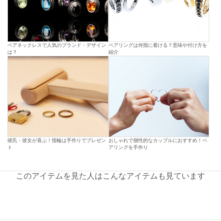
ペアネックレスで人気のブランド・デザイン
ペアリングは何指に着ける？意味や付け方を
は？
紹介
彼氏・彼女が喜ぶ！指輪は手作りでプレゼン
おしゃれで個性的なカップルにおすすめ！ペ
ト
アリングを手作り
このアイテムを見た人はこんなアイテムも見ています