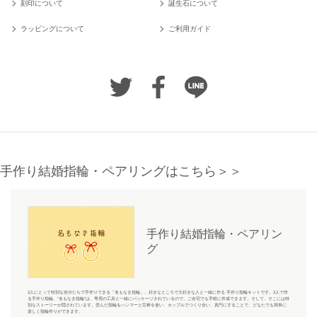
刻印について
誕生石について
ラッピングについて
ご利用ガイド
手作り結婚指輪・ペアリングはこちら＞＞
手作り結婚指輪・ペアリン
グ
2人にとって特別な自分たちで手作りできる「名もなき指輪」。好きなところで大好きな人と一緒に作る 手作り指輪キットです。2人で作
る手作り指輪、“名もなき指輪”は、専用の工具と一緒にパッケージされているので、ご自宅でも手軽に作成できます。そして、そこには特
別なストーリーが隠されています。歪んだ指輪をハンマーと芯棒を使い、カップルでつくり合い、真円にすることで、どなたでも簡単に
楽しく指輪作りができます。