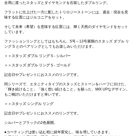
全周に渡ったスタッズとダイヤモンドを石留したダブルリング。
フラットに仕上げた一方に配したトリロジーストーンには、過去・現在を意
味する位置にはジルコニアをセット。
そして未来（希望）を意味する位置には、輝く天然のダイヤモンドをセット
しています。
ファッションリングとしてはもちろん、5号～13号展開のスタッズ ダブル リ
ング S とのペアリングとしてもお楽しみいただけます。
＞＞スタッズ ダブル リング S - シルバー
＞＞スタッズ ダブル リング S - ゴールド
記念日やプレゼントにおススメのリングです。
同シリーズで、エタニティタイプのスタッズとストーンをハーフに分けた、
「輝き続けること」「強く想い続けること」を願った、MIX UPなデザイン。
もご検討いただけますと幸いです。
＞＞スタッズ シングル リング
記念日やプレゼントにおススメのリングです。
シルバーとブラックの2色展開。
●コーティングは使い込む程に経年変化し、味を増していきます。