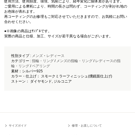
使用方法、使用頻度、環境、気候により、経年変化に個体差があります。
ご愛用による摩耗により、時間の長さは問わず、コーティングが剥がれ地の
お色味が表れます。
再コーティングのお修理もご対応させていただきますので、お気軽にお問い
合わせください。
●※画像の商品はｻﾝﾌﾟﾙです。
実際の商品と仕様、加工、サイズが若干異なる場合がございます。
性別タイプ :
メンズ
・
レディース
カテゴリー :
指輪・リング
/
メンズの指輪・リング
/
レディースの指
輪・リング
/
ペアリング
素材：シルバー925
カラー・仕上げ： スモークミラーフィニッシュ(燻鏡面仕上げ)
ストーン： ダイヤモンド, ジルコニア
サイズガイド
修理・お直しについて