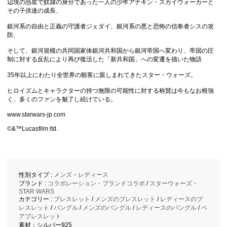
辺境の惑星で奴隷の身分であった一人の少年アナキン・スカイウォーカーと
その子供達の成長、
銀河系の自由と正義の守護者ジェダイ、銀河系の悪と恐怖の信奉者シスの攻
防、
そして、銀河規模の共同国家体銀河共和国から銀河帝国へ変わり、帝国の圧
制に対する反乱により再び復活した「新共和国」への変遷を描いた物語
35年以上にわたり全世界の観客に親しまれてきたスター・ウォーズ。
ヒロイズムとキャラクターの持つ無限の可能性に対する称賛は今もなお根強
く、多くのファンを魅了し続けている。
www.starwars-jp.com
©&™Lucasfilm ltd.
性別タイプ :
メンズ
・
レディース
ブランド :
コラボレーション・ブランドコラボ
/
スターウォーズ・
STAR WARS
カテゴリー :
ブレスレット
/
メンズのブレスレット
/
レディースのブ
レスレット
/
バングル
/
メンズのバングル
/
レディースのバングル
/
ペ
アブレスレット
素材：シルバー925