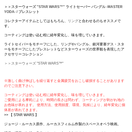
＞＞スターウォーズ "STAR WARS™" ライトセーバー バングル -MASTER
YODA- / ブレスレット
コレクターアイテムとしてはもちろん、
リング
と合わせるのもオススメで
す。
コーティングは使い込む程に経年変化し、味を増していきます。
ライトセイバーをモチーフにした、リングやバングル、銀河要塞デス・スタ
ーをモチーフにしたブレスレットなどスターウォーズの世界観を表現したア
クセサリーコレクション
＞＞スターウォーズ "STAR WARS™"
※激しく曲げ伸ばしを繰り返すと金属疲労をおこし破損することがあります
のでご注意下さい。
コーティングは使い込む程に経年変化し、味を増していきます。
ご愛用による摩耗により、時間の長さは問わず、コーティングが剥がれ地の
お色味が表れます。 使用方法、使用頻度、環境、気候により、経年変化に個
体差が表れてきます。
>> 【 STAR WARS 】
ジョージ・ルーカス原作、ルーカスフィルム作製のスペースオペラ映画。