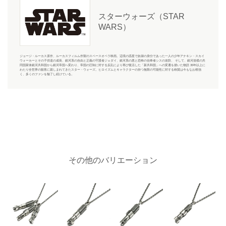
スターウォーズ（STAR
WARS）
ジョージ・ルーカス原作、ルーカスフィルム作製のスペースオペラ映画。辺境の惑星で奴隷の身分であった一人の少年アナキン・スカイ
ウォーカーとその子供達の成長、銀河系の自由と正義の守護者ジェダイ、銀河系の悪と恐怖の信奉者シスの攻防、 そして、銀河規模の共
同国家体銀河共和国から銀河帝国へ変わり、帝国の圧制に対する反乱により再び復活した「新共和国」への変遷を描いた物語 35年以上に
わたり全世界の観客に親しまれてきたスター・ウォーズ。ヒロイズムとキャラクターの持つ無限の可能性に対する称賛は今もなお根強
く、多くのファンを魅了し続けている。
その他のバリエーション