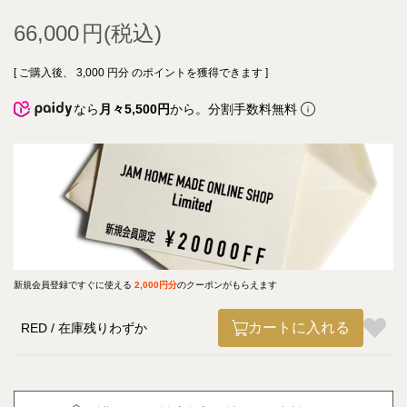
66,000
[ ご購入後、
3,000
円分 のポイントを獲得できます ]
なら
月々5,500円
から。分割手数料無料
新規会員登録ですぐに使える
2,000円分
のクーポンがもらえます
カートに入れる
RED
在庫残りわずか