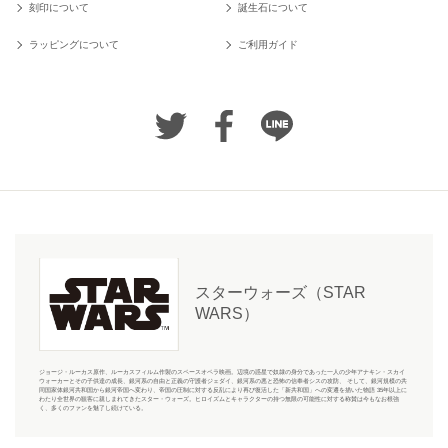
刻印について
誕生石について
ラッピングについて
ご利用ガイド
スターウォーズ（STAR
WARS）
ジョージ・ルーカス原作、ルーカスフィルム作製のスペースオペラ映画。辺境の惑星で奴隷の身分であった一人の少年アナキン・スカイ
ウォーカーとその子供達の成長、銀河系の自由と正義の守護者ジェダイ、銀河系の悪と恐怖の信奉者シスの攻防、 そして、銀河規模の共
同国家体銀河共和国から銀河帝国へ変わり、帝国の圧制に対する反乱により再び復活した「新共和国」への変遷を描いた物語 35年以上に
わたり全世界の観客に親しまれてきたスター・ウォーズ。ヒロイズムとキャラクターの持つ無限の可能性に対する称賛は今もなお根強
く、多くのファンを魅了し続けている。