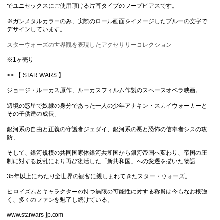
でユニセックスにご使用頂ける片耳タイプのフープピアスです。
※ガンメタルカラーのみ、実際のロール画面をイメージしたブルーの文字で
デザインしています。
スターウォーズの世界観を表現したアクセサリーコレクション
※1ヶ売り
>> 【 STAR WARS 】
ジョージ・ルーカス原作、ルーカスフィルム作製のスペースオペラ映画。
辺境の惑星で奴隷の身分であった一人の少年アナキン・スカイウォーカーと
その子供達の成長、
銀河系の自由と正義の守護者ジェダイ、銀河系の悪と恐怖の信奉者シスの攻
防、
そして、銀河規模の共同国家体銀河共和国から銀河帝国へ変わり、帝国の圧
制に対する反乱により再び復活した「新共和国」への変遷を描いた物語
35年以上にわたり全世界の観客に親しまれてきたスター・ウォーズ。
ヒロイズムとキャラクターの持つ無限の可能性に対する称賛は今もなお根強
く、多くのファンを魅了し続けている。
www.starwars-jp.com