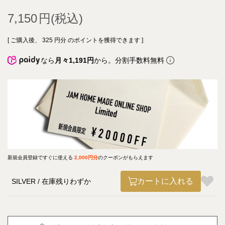
7,150
[ ご購入後、
325
円分 のポイントを獲得できます ]
なら
月々1,191円
から。分割手数料無料
新規会員登録ですぐに使える
2,000円分
のクーポンがもらえます
カートに入れる
SILVER
在庫残りわずか