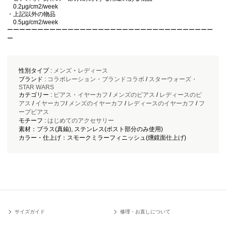
0.2μg/cm2/week
・上記以外の物品
0.5μg/cm2/week
ーーーーーーーーーーーーーーーーーーーーーーーーーーーーーーーーーー
ー
性別タイプ :
メンズ
・
レディース
ブランド :
コラボレーション・ブランドコラボ
/
スターウォーズ・
STAR WARS
カテゴリー :
ピアス・イヤーカフ
/
メンズのピアス
/
レディースのピ
アス
/
イヤーカフ
/
メンズのイヤーカフ
/
レディースのイヤーカフ
/
フ
ープピアス
モチーフ :
はじめてのアクセサリー
素材：ブラス(真鍮), ステンレス(ポスト部分のみ使用)
カラー・仕上げ：スモークミラーフィニッシュ(燻鏡面仕上げ)
サイズガイド
修理・お直しについて