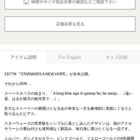
納期やサイズ他店在庫の確認などご相談下さい
店舗在庫を見る
アイテム説明
サイズ詳細
For English
1977年『STARWARS A NEW HOPE』が全米公開。
それから40年…
スペースオペラの始まり、「A long time ago in galaxy far, far away….（遠い
昔、はるか彼方の銀河系で….）」
壮大なストーリーの幕開けとなるあの有名な一文を象徴的に表面にぐるりと
彫り込んだピアス。
スターウォーズの世界観をシンプルに落とし込んだデザインは、他のアクセ
サリーとの重ね付けも違和感なく馴染み、毎日身に着けたくなる一品です。
シルバー、ガンメタルカラー、ピンクゴールド、イエローゴールドの4色展開