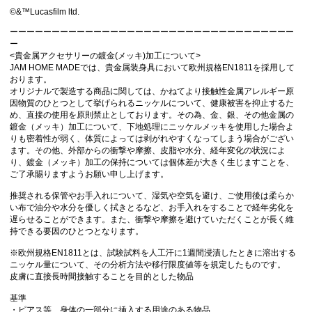
©&™Lucasfilm ltd.
ーーーーーーーーーーーーーーーーーーーーーーーーーーーーーーーーーー
ー
<貴金属アクセサリーの鍍金(メッキ)加工について>
JAM HOME MADEでは、貴金属装身具において欧州規格EN1811を採用して
おります。
オリジナルで製造する商品に関しては、かねてより接触性金属アレルギー原
因物質のひとつとして挙げられるニッケルについて、健康被害を抑止するた
め、直接の使用を原則禁止としております。その為、金、銀、その他金属の
鍍金（メッキ）加工について、下地処理にニッケルメッキを使用した場合よ
りも密着性が弱く、体質によっては剥がれやすくなってしまう場合がござい
ます。その他、外部からの衝撃や摩擦、皮脂や水分、経年変化の状況によ
り、鍍金（メッキ）加工の保持については個体差が大きく生じますことを、
ご了承賜りますようお願い申し上げます。
推奨される保管やお手入れについて、湿気や空気を避け、ご使用後は柔らか
い布で油分や水分を優しく拭きとるなど、お手入れをすることで経年劣化を
遅らせることができます。 また、衝撃や摩擦を避けていただくことが長く維
持できる要因のひとつとなります。
※欧州規格EN1811とは、試験試料を人工汗に1週間浸漬したときに溶出する
ニッケル量について、その分析方法や移行限度値等を規定したものです。
皮膚に直接長時間接触することを目的とした物品
基準
・ピアス等、身体の一部分に挿入する用途のある物品