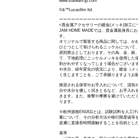
www.starwars-jp.com
©&™Lucasfilm ltd.
ーーーーーーーーーーーーーーーーーーー
<貴金属アクセサリーの鍍金(メッキ)加工に
JAM HOME MADEでは、貴金属装身具に
す。
オリジナルで製造する商品に関しては、か
ひとつとして挙げられるニッケルについて
原則禁止としております。その為、金、銀
て、下地処理にニッケルメッキを使用した
剥がれやすくなってしまう場合がございま
や水分、経年変化の状況により、鍍金（メ
く生じますことを、ご了承賜りますようお
推奨される保管やお手入れについて、湿気
分や水分を優しく拭きとるなど、お手入れ
きます。 また、衝撃や摩擦を避けていただ
ります。
※欧州規格EN1811とは、試験試料を人工
量について、その分析方法や移行限度値等
皮膚に直接長時間接触することを目的とし
基準