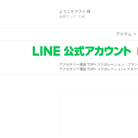
ようこそ
ゲスト 様
会員ランク :
( pt)
アイテム
アクセサリー通販 TOP
コラボレーション・ブラン
アクセサリー通販 TOP
コラボレーション
スターウ