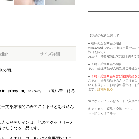
【商品の配送に関して】
■ 在庫のある商品の場合
AM11:45までのご注文は当日中
祝日を除く)
サイズ詳細
glish
お届け日時指定便は3営業日以降で
■ 予約・受注商品の場合
予約・受注商品が入荷次第ご発送と
が全米公開。
■
予約・受注商品を含む複数商品を
ご予約・受注商品を含んだご注文に
いております。お急ぎの場合は、お
ます。
詳細を見る
 galaxy far, far away….（遠い昔、はる
気になるアイテムはカートに入れて
な一文を象徴的に表面にぐるりと彫り込ん
キャンセル・返品・交換について
＞＞詳しくはこちら
し込んだデザインは、他のアクセサリーと
着けたくなる一品です。
ルド、イエローゴールドの4色展開でユニ