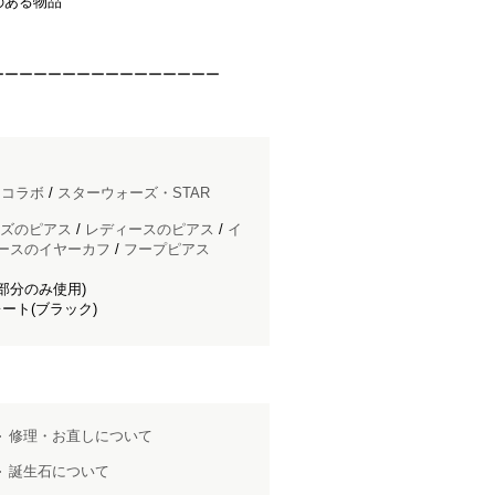
のある物品
ーーーーーーーーーーーーーーーー
ドコラボ
/
スターウォーズ・STAR
ズのピアス
/
レディースのピアス
/
イ
ースのイヤーカフ
/
フープピアス
ト部分のみ使用)
ート(ブラック)
修理・お直しについて
誕生石について