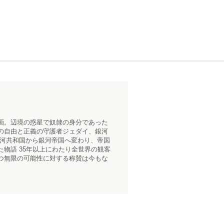
画。辺境の惑星で奴隷の身分であった
の自由と正義の守護者ジェダイ、銀河
銀河共和国から銀河帝国へ変わり、帝国
物語 35年以上にわたり全世界の観客
つ無限の可能性に対する称賛は今もな