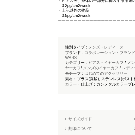
・ピアス等、身体の一部分に挿入する用途
0.2μg/cm2/week
・上記以外の物品
0.5μg/cm2/week
ーーーーーーーーーーーーーーーーーーー
性別タイプ :
メンズ
・
レディース
ブランド :
コラボレーション・ブラン
WARS
カテゴリー :
ピアス・イヤーカフ
/
メン
ヤーカフ
/
メンズのイヤーカフ
/
レディ
モチーフ :
はじめてのアクセサリー
素材：ブラス(真鍮), ステンレス(ポス
カラー・仕上げ：ガンメタルカラープレ
サイズガイド
刻印について