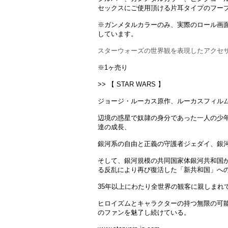
セックスにご使用頂ける片耳タイプのフー
※ガンメタルカラーのみ、実際のロール画
しています。
スターウォーズの世界観を表現したアクセ
※1ヶ売り
>> 【 STAR WARS 】
ジョージ・ルーカス原作、ルーカスフィル
辺境の惑星で奴隷の身分であった一人の少
達の成長、
銀河系の自由と正義の守護者ジェダイ、銀
そして、銀河規模の共同国家体銀河共和国
る反乱により再び復活した「新共和国」へ
35年以上にわたり全世界の観客に親しまれ
ヒロイズムとキャラクターの持つ無限の可
のファンを魅了し続けている。