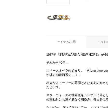
アイテム説明
For En
1977年『STARWARS A NEW HOPE』
それから40年…
スペースオペラの始まり、「A long time ago in
か彼方の銀河系で….）」
壮大なストーリーの幕開けとなるあの有名
だピアス。
スターウォーズの世界観をシンプルに落と
の重ね付けも違和感なく馴染み、毎日身に
シルバー、ガンメタルカラー、ピンクゴー