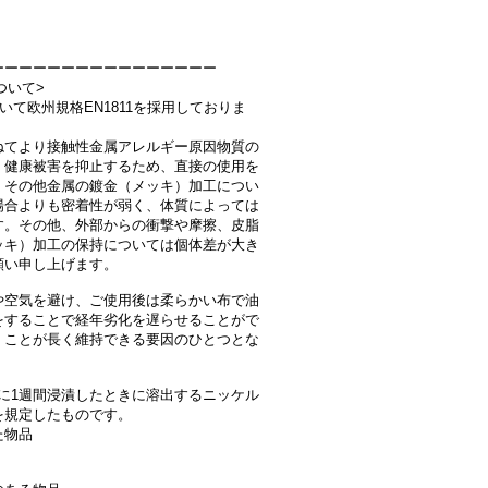
ーーーーーーーーーーーーーーーー
ついて>
おいて欧州規格EN1811を採用しておりま
ねてより接触性金属アレルギー原因物質の
、健康被害を抑止するため、直接の使用を
、その他金属の鍍金（メッキ）加工につい
場合よりも密着性が弱く、体質によっては
す。その他、外部からの衝撃や摩擦、皮脂
ッキ）加工の保持については個体差が大き
願い申し上げます。
や空気を避け、ご使用後は柔らかい布で油
をすることで経年劣化を遅らせることがで
くことが長く維持できる要因のひとつとな
汗に1週間浸漬したときに溶出するニッケル
を規定したものです。
た物品