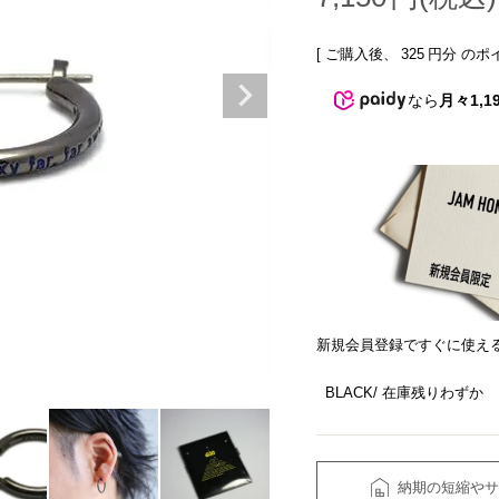
[ ご購入後、
325
円分 のポ
なら
月々1,1
新規会員登録ですぐに使え
BLACK
在庫残りわずか
納期の短縮やサ