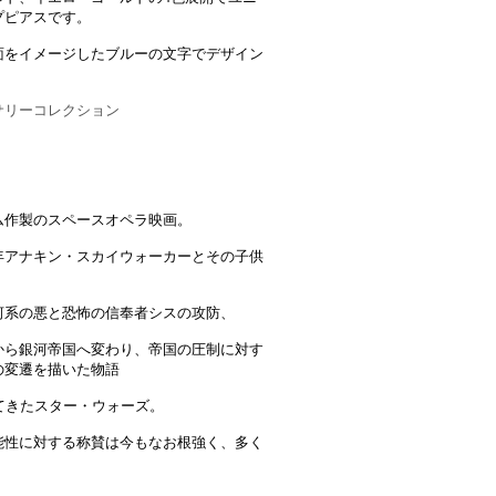
プピアスです。
面をイメージしたブルーの文字でデザイン
サリーコレクション
ム作製のスペースオペラ映画。
年アナキン・スカイウォーカーとその子供
河系の悪と恐怖の信奉者シスの攻防、
から銀河帝国へ変わり、帝国の圧制に対す
の変遷を描いた物語
てきたスター・ウォーズ。
能性に対する称賛は今もなお根強く、多く