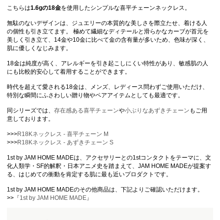
こちらは
1.6gの18金
を使用したシンプルな喜平チェーンネックレス。
無駄のないデザインは、ジュエリーの本質的な美しさを際立たせ、着ける人
の個性も引き立てます。 極めて繊細なディテールと滑らかなカーブが首元を
美しく引き立て、14金や10金に比べて金の含有量が多いため、色味が深く、
肌に優しくなじみます。
18金は純度が高く、アレルギーを引き起こしにくい特性があり、敏感肌の人
にも比較的安心して着用することができます。
時代を超えて愛される18金は、メンズ、レディース問わずご使用いただけ、
特別な瞬間にふさわしい贈り物やペアアイテムとしても最適です。
同シリーズでは、
存在感ある喜平チェーン
や
小ぶりなあずきチェーン
もご用
意しております。
>>>
R18Kネックレス - 喜平チェーン M
>>>
R18Kネックレス - あずきチェーン S
1st by JAM HOME MADEは、アクセサリーとの1stコンタクトをテーマに、文
化人類学・SF的解釈・日本アニメ史を踏まえて、JAM HOME MADEが提案す
る、はじめての衝動を肯定する肌に最も近いプロダクトです。
1st by JAM HOME MADEのその他商品は、下記よりご確認いただけます。
>>
『1st by JAM HOME MADE』