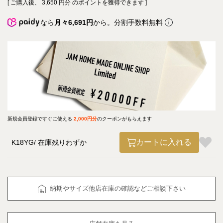
[ ご購入後、
3,650
円分 のポイントを獲得できます ]
なら
月々6,691円
から。分割手数料無料
新規会員登録ですぐに使える
2,000円分
のクーポンがもらえます
カートに入れる
K18YG
在庫残りわずか
納期やサイズ他店在庫の確認などご相談下さい