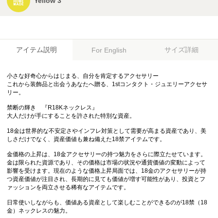
Yellow 3
アイテム説明
サイズ詳細
For English
小さな好奇心からはじまる、自分を肯定するアクセサリー
これから装飾品と出会うあなたへ贈る、1stコンタクト・ジュエリーアクセサ
リー。
禁断の輝き 『R18Kネックレス』
大人だけが手にすることを許された特別な資産。
18金は世界的な不安定さやインフレ対策として需要が高まる資産であり、美
しさだけでなく、資産価値も兼ね備えた18禁アイテムです。
金価格の上昇は、18金アクセサリーの持つ魅力をさらに際立たせています。
金は限られた資源であり、その価格は市場の状況や通貨価値の変動によって
影響を受けます。現在のような価格上昇局面では、18金のアクセサリーが持
つ資産価値が注目され、長期的に見ても価値が増す可能性があり、投資とフ
ァッションを両立させる稀有なアイテムです。
日常使いしながらも、価値ある資産として楽しむことができるのが18禁（18
金）ネックレスの魅力。