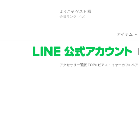
ようこそ
ゲスト 様
会員ランク :
( pt)
アイテム
アクセサリー通販 TOP
ピアス・イヤーカフ
ペア