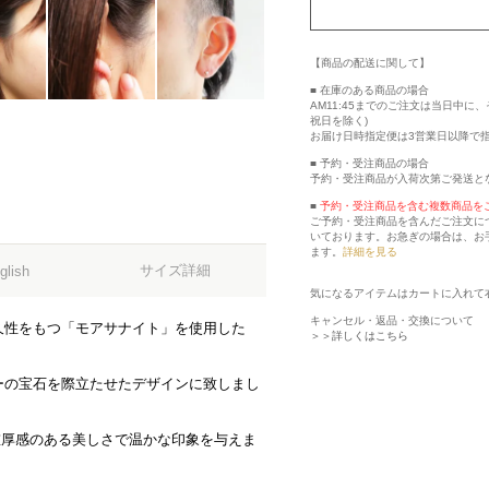
【商品の配送に関して】
■ 在庫のある商品の場合
AM11:45までのご注文は当日中
祝日を除く)
お届け日時指定便は3営業日以降で
■ 予約・受注商品の場合
予約・受注商品が入荷次第ご発送と
■
予約・受注商品を含む複数商品を
ご予約・受注商品を含んだご注文に
いております。お急ぎの場合は、お
ます。
詳細を見る
サイズ詳細
glish
気になるアイテムはカートに入れて
キャンセル・返品・交換について
久性をもつ「モアサナイト」を使用した
＞＞詳しくはこちら
ーの宝石を際立たせたデザインに致しまし
重厚感のある美しさで温かな印象を与えま