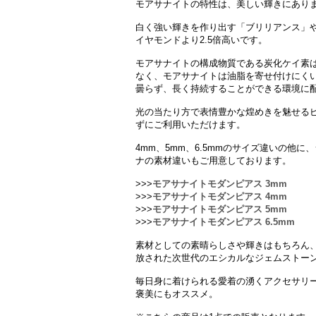
モアサナイトの特性は、美しい輝きにあり
白く強い輝きを作り出す「ブリリアンス」
イヤモンドより2.5倍高いです。
モアサナイトの構成物質である炭化ケイ素
なく、モアサナイトは油脂を寄せ付けにく
曇らず、長く持続することができる環境に
光の当たり方で表情豊かな煌めきを魅せる
ずにご利用いただけます。
4mm、5mm、6.5mmのサイズ違いの他に
ナの素材違いもご用意しております。
>>>
モアサナイトモダンピアス 3mm
>>>
モアサナイトモダンピアス 4mm
>>>
モアサナイトモダンピアス 5mm
>>>
モアサナイトモダンピアス 6.5mm
素材としての素晴らしさや輝きはもちろん
放された次世代のエシカルなジェムストー
毎日身に着けられる愛着の湧くアクセサリ
褒美にもオススメ。