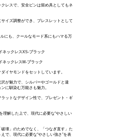
ックレスで、安全ピンは留め具としてもネ
にサイズ調整ができ、ブレスレットとして
ュアルにも、クールなモード系にもハマる万
ドネックレスXS-ブラック
ドネックレスM-ブラック
クダイヤモンドをセットしています。
光沢が魅力で、シルバーやゴールドと違
ョンに馴染む万能さも魅力。
フラットなデザイン性で、プレゼント・ギ
ementを理解した上で、現代に必要な“やさしい
「破壊」のためでなく、「つなぎ直す」た
えで、現代に必要な“やさしい強さ”を表