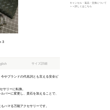
キャンセル・返品・交換について
＞＞詳しくはこちら
n 3
サイズ詳細
glish
、今やブランドの代名詞とも言える安全ピ
。
クセサリーに転換。
シルバーに変更し、貴石を加えることで、
にもハマる万能アクセサリーです。