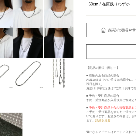
60cm
在庫残りわずか
納期の短縮やサ
【商品の配送に関して】
■ 在庫のある商品の場合
AM11:45までのご注文は当日中
祝日を除く)
お届け日時指定便は3営業日以降で
■ 予約・受注商品の場合
予約・受注商品が入荷次第ご発送と
■
予約・受注商品を含む複数商品を
ご予約・受注商品を含んだご注文に
いております。お急ぎの場合は、お
ます。
詳細を見る
気になるアイテムはカートに入れて