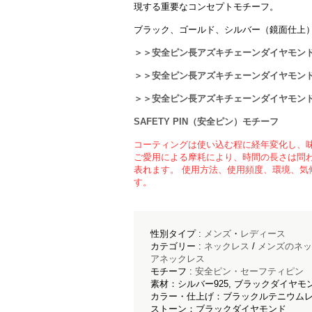
現する重要なコンセプトモチーフ。
ブラック、ゴールド、シルバー（鏡面仕上
＞＞安全ピン長アズキチェーンダイヤモンド
＞＞安全ピン長アズキチェーンダイヤモンド
＞＞安全ピン長アズキチェーンダイヤモンド
SAFETY PIN（安全ピン）モチーフ
コーティングは使い込む程に経年変化し、
ご愛用による摩耗により、時間の長さは問
表れます。 使用方法、使用頻度、環境、気
す。
性別タイプ :
メンズ
・
レディース
カテゴリー :
ネックレス
/
メンズのネッ
アネックレス
モチーフ :
安全ピン・セーフティピン
素材：シルバー925, ブラックダイヤモ
カラー・仕上げ：ブラックルテニウムレ
ストーン：ブラックダイヤモンド