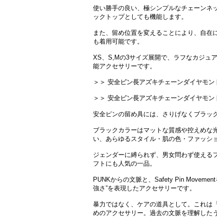
使い勝手の良い、極シンプルなチェーンネ
ックトップとしても機能します。
また、留め位置を変えることにより、自在
も着用可能です。
XS、S,Mの3サイズ展開で、ラフなカジ
能アクセサリーです。
＞＞ 安全ピン長アズキチェーンダイヤモン
＞＞ 安全ピン長アズキチェーンダイヤモン
安全ピンの留め具には、さりげなくブラッ
ブラックカラーはマットな質感や控えめな
い、あらゆるスタイル・肌の色・ファッシ
ジェンダーに縛られず、男女問わず使える
フトにも人気の一品。
PUNKからの文脈と、Safety Pin Mov
強さ”を表現したアクセサリーです。
暴力ではなく、ケアの道具として。これは
めのアクセサリー。過去の文脈を理解したう