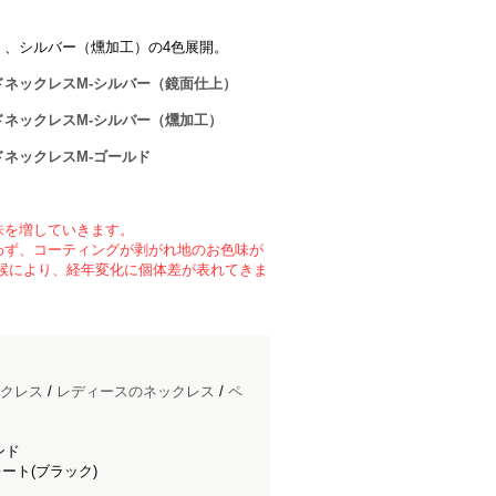
）、シルバー（燻加工）の4色展開。
ネックレスM-シルバー（鏡面仕上）
ネックレスM-シルバー（燻加工）
ネックレスM-ゴールド
味を増していきます。
わず、コーティングが剥がれ地のお色味が
候により、経年変化に個体差が表れてきま
クレス
/
レディースのネックレス
/
ペ
ンド
ート(ブラック)