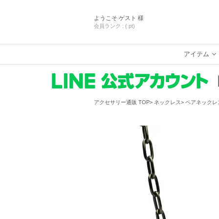
ようこそ
ゲスト 様
会員ランク :
( pt)
アイテム
アクセサリー通販 TOP
ネックレス
ペアネックレ