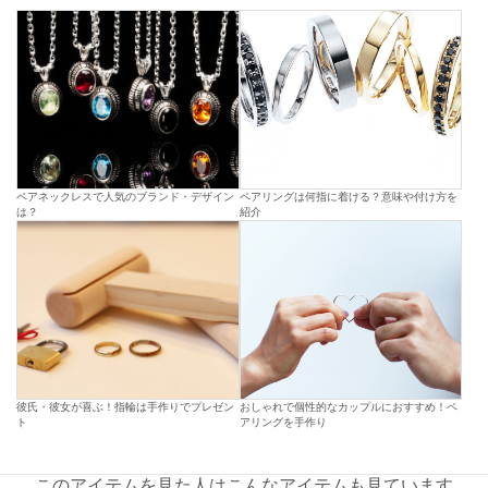
ペアネックレスで人気のブランド・デザイン
ペアリングは何指に着ける？意味や付け方を
は？
紹介
彼氏・彼女が喜ぶ！指輪は手作りでプレゼン
おしゃれで個性的なカップルにおすすめ！ペ
ト
アリングを手作り
このアイテムを見た人はこんなアイテムも見ています