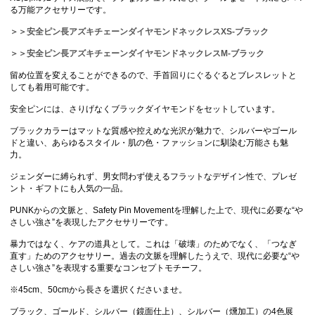
る万能アクセサリーです。
＞＞安全ピン長アズキチェーンダイヤモンドネックレスXS-ブラック
＞＞安全ピン長アズキチェーンダイヤモンドネックレスM-ブラック
留め位置を変えることができるので、手首回りにぐるぐるとブレスレットと
しても着用可能です。
安全ピンには、さりげなくブラックダイヤモンドをセットしています。
ブラックカラーはマットな質感や控えめな光沢が魅力で、シルバーやゴール
ドと違い、あらゆるスタイル・肌の色・ファッションに馴染む万能さも魅
力。
ジェンダーに縛られず、男女問わず使えるフラットなデザイン性で、プレゼ
ント・ギフトにも人気の一品。
PUNKからの文脈と、Safety Pin Movementを理解した上で、現代に必要な“や
さしい強さ”を表現したアクセサリーです。
暴力ではなく、ケアの道具として。これは「破壊」のためでなく、「つなぎ
直す」ためのアクセサリー。過去の文脈を理解したうえで、現代に必要な“や
さしい強さ”を表現する重要なコンセプトモチーフ。
※45cm、50cmから長さを選択くださいませ。
ブラック、ゴールド、シルバー（鏡面仕上）、シルバー（燻加工）の4色展