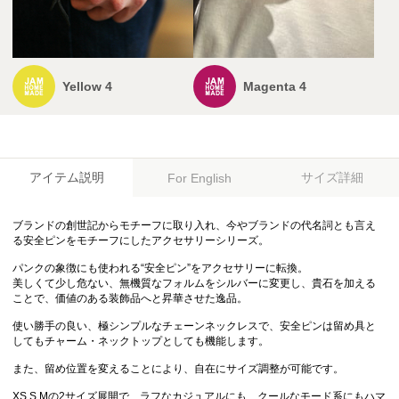
Yellow 4
Magenta 4
アイテム説明
サイズ詳細
For English
ブランドの創世記からモチーフに取り入れ、今やブランドの代名詞とも言え
る安全ピンをモチーフにしたアクセサリーシリーズ。
パンクの象徴にも使われる“安全ピン”をアクセサリーに転換。
美しくて少し危ない、無機質なフォルムをシルバーに変更し、貴石を加える
ことで、価値のある装飾品へと昇華させた逸品。
使い勝手の良い、極シンプルなチェーンネックレスで、安全ピンは留め具と
してもチャーム・ネックトップとしても機能します。
また、留め位置を変えることにより、自在にサイズ調整が可能です。
XS,S,Mの2サイズ展開で、ラフなカジュアルにも、クールなモード系にもハマ