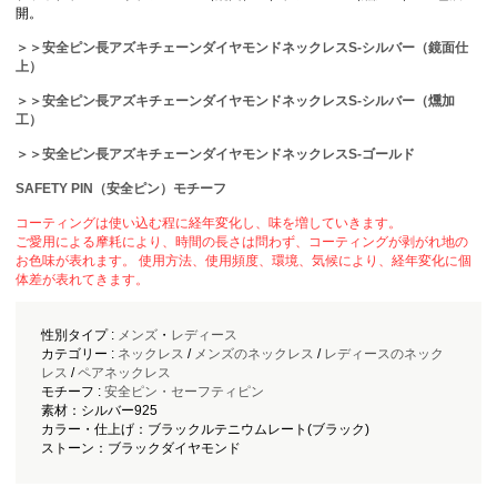
開。
＞＞安全ピン長アズキチェーンダイヤモンドネックレスS-シルバー（鏡面仕
上）
＞＞安全ピン長アズキチェーンダイヤモンドネックレスS-シルバー（燻加
工）
＞＞安全ピン長アズキチェーンダイヤモンドネックレスS-ゴールド
SAFETY PIN（安全ピン）モチーフ
コーティングは使い込む程に経年変化し、味を増していきます。
ご愛用による摩耗により、時間の長さは問わず、コーティングが剥がれ地の
お色味が表れます。 使用方法、使用頻度、環境、気候により、経年変化に個
体差が表れてきます。
性別タイプ :
メンズ
・
レディース
カテゴリー :
ネックレス
/
メンズのネックレス
/
レディースのネック
レス
/
ペアネックレス
モチーフ :
安全ピン・セーフティピン
素材：シルバー925
カラー・仕上げ：ブラックルテニウムレート(ブラック)
ストーン：ブラックダイヤモンド