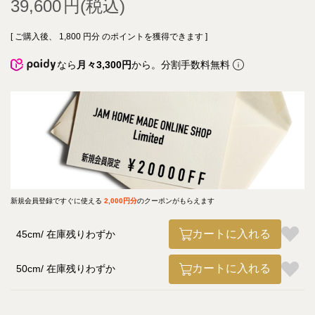
39,600
[ ご購入後、
1,800
円分 のポイントを獲得できます ]
なら
月々3,300円
から。分割手数料無料
新規会員登録ですぐに使える
2,000円分
のクーポンがもらえます
カートに入れる
45cm
在庫残りわずか
カートに入れる
50cm
在庫残りわずか