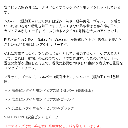
安全ピンの留め具には、さりげなくブラックダイヤモンドをセットしていま
す。
シルバー（燻加工＝いぶし銀）は深み・渋さ・経年美化・ヴィンテージ感と
いった魅力をもつ特別な加工です。光りすぎない落ち着きと存在感を両立。
カジュアルからモードまで、あらゆるスタイルに馴染む大人のアクセです。
PUNKからの文脈と、Safety Pin Movementを理解した上で、現代に必要な“や
さしい強さ”を表現したアクセサリーです。
それは攻撃ではなく、対話のはじまりとして。暴力ではなく、ケアの道具と
して。これは「破壊」のためでなく、「つなぎ直す」ためのアクセサリー。
過去の文脈を理解したうえで、現代に必要な“やさしい強さ”を表現する重要な
コンセプトモチーフ。
ブラック、ゴールド、シルバー（鏡面仕上）、シルバー（燻加工）の4色展
開。
＞＞ 安全ピンダイヤモンドピアスM-シルバー（鏡面仕上）
＞＞ 安全ピンダイヤモンドピアスM-ゴールド
＞＞ 安全ピンダイヤモンドピアスM-ブラック
SAFETY PIN（安全ピン）モチーフ
コーティングは使い込む程に経年変化し、味を増していきます。