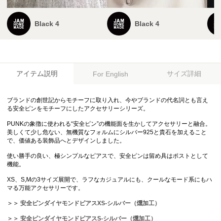
Black 4
Black 4
アイテム説明
サイズ詳細
For English
ブランドの創世記からモチーフに取り入れ、今やブランドの代名詞とも言え
る安全ピンをモチーフにしたアクセサリーシリーズ。
PUNKの象徴に使われる“安全ピン”の機能面を生かしてアクセサリーと融合。
美しくて少し危ない、無機質なフォルムにシルバー925と貴石を加えること
で、価値ある装飾品へとデザインしました。
使い勝手の良い、極シンプルなピアスで、安全ピンは留め具はポストとして
機能。
XS、S,Mの3サイズ展開で、ラフなカジュアルにも、クールなモード系にもハ
マる万能アクセサリーです。
＞＞ 安全ピンダイヤモンドピアスXS-シルバー（燻加工）
＞＞ 安全ピンダイヤモンドピアスS-シルバー（燻加工）