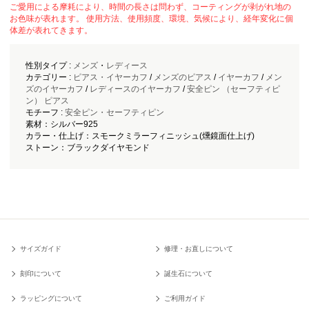
ご愛用による摩耗により、時間の長さは問わず、コーティングが剥がれ地の
お色味が表れます。 使用方法、使用頻度、環境、気候により、経年変化に個
体差が表れてきます。
性別タイプ :
メンズ
・
レディース
カテゴリー :
ピアス・イヤーカフ
/
メンズのピアス
/
イヤーカフ
/
メン
ズのイヤーカフ
/
レディースのイヤーカフ
/
安全ピン （セーフティピ
ン） ピアス
モチーフ :
安全ピン・セーフティピン
素材：シルバー925
カラー・仕上げ：スモークミラーフィニッシュ(燻鏡面仕上げ)
ストーン：ブラックダイヤモンド
サイズガイド
修理・お直しについて
刻印について
誕生石について
ラッピングについて
ご利用ガイド