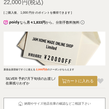
22,000
[ ご購入後、
1,000
円分 のポイントを獲得できます ]
なら
月々1,833円
から。分割手数料無料
新規会員登録ですぐに使える
2,000円分
のクーポンがもらえます
SILVER 予約7月下旬頃のお渡し
カートに入れる
在庫残りわずか
納期やサイズ他店在庫の確認などご相談下さい