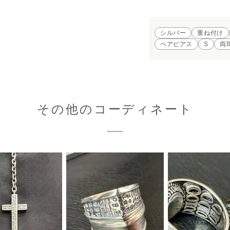
シルバー
重ね付け
ペアピアス
S
両
その他のコーディネート