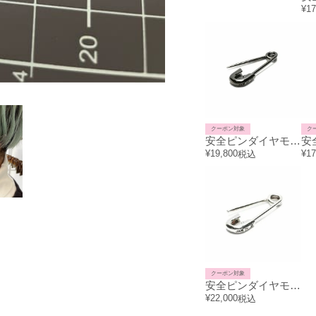
¥
17
クーポン対象
ク
安全ピンダイヤモンドピアスS-ブラック/片耳
¥
19,800
¥
17
税込
クーポン対象
安全ピンダイヤモンドピアスM-シルバー（燻加工）/片耳
¥
22,000
税込