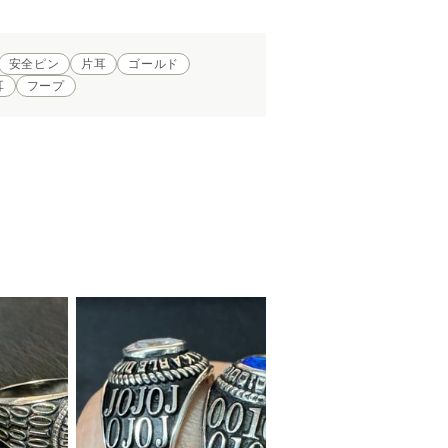
安全ピン
片耳
ゴールド
耳
フープ