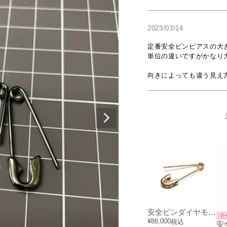
2023/03/14
定番安全ピンピアスの大
単位の違いですがかなり大
向きによっても違う見え
安全ピンダイヤモンドピアス-K10イエローゴールド/片耳
ク
¥
88,000
税込