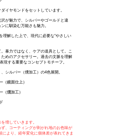
ク
クダイヤモンドをセットしています。
光沢が魅力で、シルバーやゴールドと違
ョンに馴染む万能さも魅力。
ementを理解した上で、現代に必要な“やさしい
て。暴力ではなく、ケアの道具として。こ
」ためのアクセサリー。過去の文脈を理解
を表現する重要なコンセプトモチーフ。
）、シルバー（燻加工）の4色展開。
バー（鏡面仕上）
バー（燻加工）
ド
味を増していきます。
わず、コーティングが剥がれ地のお色味が
候により、経年変化に個体差が表れてきま