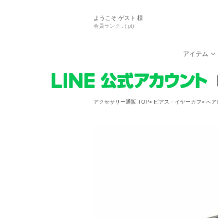
ようこそ
ゲスト 様
会員ランク :
( pt)
アイテム
アクセサリー通販 TOP
ピアス・イヤーカフ
ペア