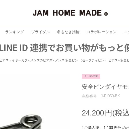
ランキング
ブライダル
名もなき指輪
コラボレーション
ニ
ピアス・イヤーカフ
メンズのピアス
メンズ 安全ピン （セーフティピン） ピアス
安全
クーポン対象
安全ピンダイヤモ
J-PI050-BK
商品番号
24,200
[ ご購入後、
1,100
円分 の