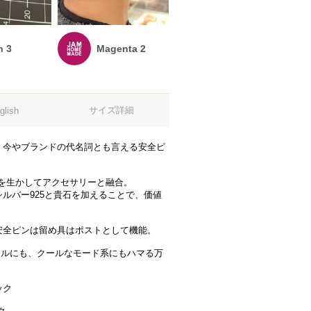
n 3
Magenta 2
サイズ詳細
glish
、今やブランドの代名詞とも言える安全ピ
。
面を生かしてアクセサリーと融合。
ルバー925と貴石を加えることで、価値
安全ピンは留め具はポストとして機能。
ュアルにも、クールなモード系にもハマる万
ック