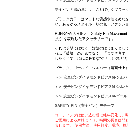
＞＞ 安全ピンダイヤモンドピアスS-ブラッ
安全ピンの留め具には、さりげなくブラッ
ブラックカラーはマットな質感や控えめな
い、あらゆるスタイル・肌の色・ファッシ
PUNKからの文脈と、Safety Pin Mov
強さ”を表現したアクセサリーです。
それは攻撃ではなく、対話のはじまりとし
れは「破壊」のためでなく、「つなぎ直す
したうえで、現代に必要な“やさしい強さ”
ブラック、ゴールド、シルバー（鏡面仕上
＞＞ 安全ピンダイヤモンドピアスM-シル
＞＞ 安全ピンダイヤモンドピアスM-シル
＞＞ 安全ピンダイヤモンドピアスM-ゴール
SAFETY PIN（安全ピン）モチーフ
コーティングは使い込む程に経年変化し、
ご愛用による摩耗により、時間の長さは問
表れます。 使用方法、使用頻度、環境、気