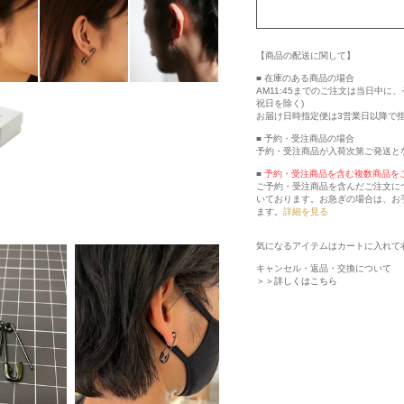
【商品の配送に関して】
■ 在庫のある商品の場合
AM11:45までのご注文は当日中
祝日を除く)
お届け日時指定便は3営業日以降で
■ 予約・受注商品の場合
予約・受注商品が入荷次第ご発送と
■
予約・受注商品を含む複数商品を
ご予約・受注商品を含んだご注文に
いております。お急ぎの場合は、お
ます。
詳細を見る
気になるアイテムはカートに入れて
キャンセル・返品・交換について
＞＞詳しくはこちら