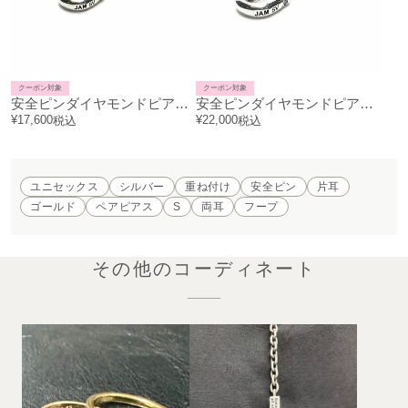
クーポン対象
クーポン対象
安全ピンダイヤモンドピアスS-シルバー（燻加工）/片耳
安全ピンダイヤモンドピアスM-シルバー（燻加工）/片耳
¥
17,600
¥
22,000
税込
税込
ユニセックス
シルバー
重ね付け
安全ピン
片耳
ゴールド
ペアピアス
S
両耳
フープ
その他のコーディネート