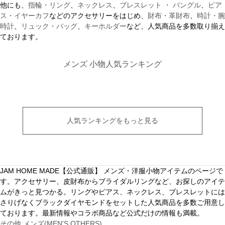
他にも、
指輪・リング
、
ネックレス
、
ブレスレット ・ バングル
、
ピア
ス・イヤーカフ
などのアクセサリーをはじめ、
財布・革財布
、
時計・腕
時計
、
リュック・バッグ
、
キーホルダー
など、人気商品を多数取り揃え
ております。
メンズ 小物人気ランキング
人気ランキングをもっと見る
JAM HOME MADE【公式通販】 メンズ・洋服小物アイテムのページで
す。アクセサリー、皮財布からブライダルリングなど、お探しのアイテ
ムがきっと見つかる。リングやピアス、ネックレス、ブレスレットには
さりげなくブラックダイヤモンドをセットした人気商品を多数ご用意し
ております。最新情報やコラボ商品など公式だけの情報も満載。
その他 メンズ(MEN'S OTHERS)