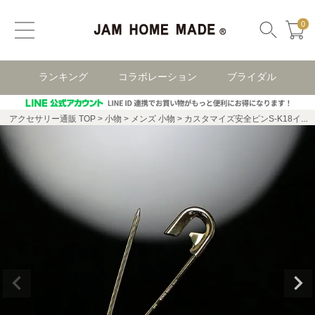
0
ランキング
コラボレーション
ブライダル
アクセサリー通販 TOP
小物
メンズ 小物
カスタマイズ安全ピンS-K18イエローゴールド