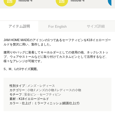
Yellow 4
Yellow 4
アイテム説明
サイズ詳細
For English
JAM HOME MADEのアイコンの1つであるセーフティピンをK18イエローゴー
ルドを贅沢に用い、製作しました。
腰周りやバッグに装着してキーホルダーとしての使用の他、ネックレストッ
プ、ウェアやストールなどに取り付けてカスタムピンとして活用するなど、
様々なアレンジが可能です。
S、M、Lの3サイズ展開。
性別タイプ :
メンズ
・
レディース
カテゴリー :
小物
/
メンズの小物
/
レディースの小物
モチーフ :
安全ピン・セーフティピン
素材：K18イエローゴールド
カラー・仕上げ：ミラーフィニッシュ(鏡面仕上げ)