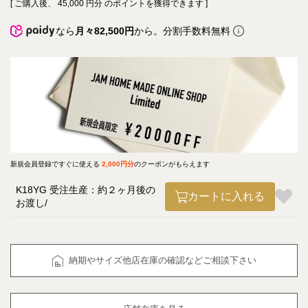
[ ご購入後、
45,000
円分 のポイントを獲得できます ]
なら
月々82,500円
から。分割手数料無料
新規会員登録ですぐに使える
2,000円分
のクーポンがもらえます
K18YG 受注生産：約２ヶ月後の
カートに入れる
お渡し
納期やサイズ他店在庫の確認などご相談下さい