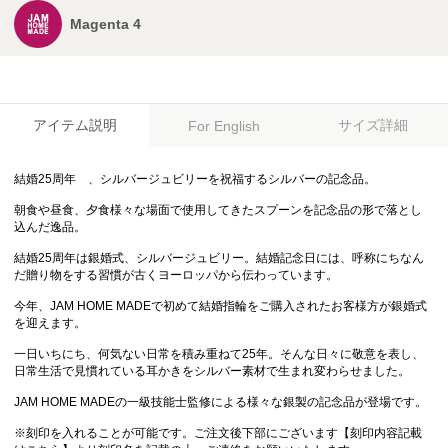
Magenta 4
アイテム説明
サイズ詳細
For English
結婚25周年 、シルバージュビリーを祝福するシルバーの記念品。
朝食や昼食、夕食様々な場面で使用してきたスプーンを記念品の形で落とし
込んだ逸品。
結婚25周年は銀婚式、シルバージュビリー。結婚記念日には、呼称にちなん
だ贈り物をする習慣が古くヨーロッパから伝わっています。
今年、JAM HOME MADEで初めて結婚指輪をご購入されたお客様方が銀婚式
を迎えます。
一日いちにち、何気ない日常を積み重ねて25年。そんな日々に敬意を表し、
日常生活で見慣れている耳かきをシルバー素材で生まれ変わらせました。
JAM HOME MADEの一級技能士監修による様々な銀製の記念品が登場です。
※刻印を入れることが可能です。ご注文後下部にございます【刻印内容記載