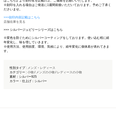
はこちら】より刻印名を記載の上、ご連絡をお願いいたします。
※刻印を入れる場合はご発送に1週間前後いただいております。予めご了承く
ださいませ。
>>>刻印内容記載はこちら
店舗在庫を見る
>>>
シルバージュビリーシリーズはこちら
※変色を防ぐためにシルバーコーティングをしております。使い込む程に経
年変化し、味を増していきます。
※使用方法、使用頻度、環境、気候により、経年変化に個体差が表れてきま
す。
性別タイプ :
メンズ
・
レディース
カテゴリー :
小物
/
メンズの小物
/
レディースの小物
素材：シルバー925
カラー・仕上げ：シルバー