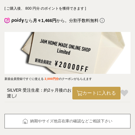
[ ご購入後、
800
円分 のポイントを獲得できます ]
なら
月々1,466円
から。分割手数料無料
新規会員登録ですぐに使える
2,000円分
のクーポンがもらえます
SILVER 受注生産：約2ヶ月後のお
カートに入れる
渡し
納期やサイズ他店在庫の確認などご相談下さい