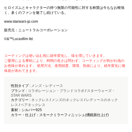
ヒロイズムとキャラクターの持つ無限の可能性に対する称賛は今もなお根強
く、多くのファンを魅了し続けている。
www.starwars-jp.com
販売元：ニュートラルコーポレーション
©&™Lucasfilm ltd.
コーティングは使い込む程に経年変化し、味を増していきます。
ご愛用による摩耗により、時間の長さは問わず、コーティングが剥がれ地の
お色味が表れます。 使用方法、使用頻度、環境、気候により、経年変化に個
体差が表れてきます。
性別タイプ :
メンズ
・
レディース
ブランド :
コラボレーション・ブランドコラボ
/
スターウォーズ・
STAR WARS
カテゴリー :
ネックレス
/
メンズのネックレス
/
レディースのネック
レス
/
ペアネックレス
素材：シルバー925
カラー・仕上げ：スモークミラーフィニッシュ(燻鏡面仕上げ)