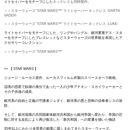
イトセイバーをモチーフにした
ネックレスも同時製作。
＞＞スターウォーズ "STAR WARS™" ライトセーバー ネックレス -DARTH
VADER-
＞＞スターウォーズ "STAR WARS™" ライトセーバー ネックレス -LUKE-
ライトセイバーをモチーフにした、リングやバングル、銀河要塞デス・スタ
ーをモチーフにしたブレスレットなどスターウォーズの世界観を表現したア
クセサリーコレクション
＞＞スターウォーズ "STAR WARS™"
>> 【 STAR WARS 】
ジョージ・ルーカス原作、ルーカスフィルム作製のスペースオペラ映画。
辺境の惑星で奴隷の身分であった一人の少年アナキン・スカイウォーカーと
その子供達の成長、
銀河系の自由と正義の守護者ジェダイ、銀河系の悪と恐怖の信奉者シスの攻
防、
そして、銀河規模の共同国家体銀河共和国から銀河帝国へ変わり、帝国の圧
制に対する反乱により再び復活した「新共和国」への変遷を描いた物語
35年以上にわたり全世界の観客に親しまれてきたスター・ウォーズ。