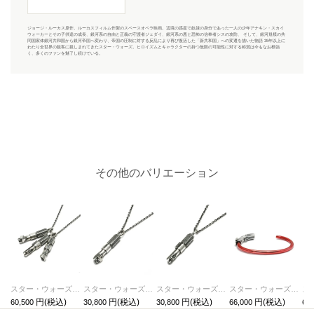
ジョージ・ルーカス原作、ルーカスフィルム作製のスペースオペラ映画。辺境の惑星で奴隷の身分であった一人の少年アナキン・スカイ
ウォーカーとその子供達の成長、銀河系の自由と正義の守護者ジェダイ、銀河系の悪と恐怖の信奉者シスの攻防、 そして、銀河規模の共
同国家体銀河共和国から銀河帝国へ変わり、帝国の圧制に対する反乱により再び復活した「新共和国」への変遷を描いた物語 35年以上に
わたり全世界の観客に親しまれてきたスター・ウォーズ。ヒロイズムとキャラクターの持つ無限の可能性に対する称賛は今もなお根強
く、多くのファンを魅了し続けている。
その他のバリエーション
スター・ウォーズ"STARWARS™"ライトセーバーネックレス-3peace-
スター・ウォーズ"STARWARS™"ライトセーバーネックレス-DARTHVADER-
スター・ウォーズ"STARWARS™"ライトセーバーネックレス-LUKE-
スター・ウォーズ"STARWARS™"ライトセーバーバングル-DARTHVADER™-/ブレスレット
60,500
30,800
30,800
66,000
66,