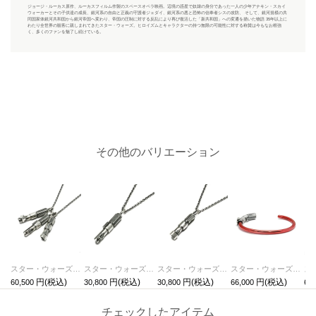
ジョージ・ルーカス原作、ルーカスフィルム作製のスペースオペラ映画。辺境の惑星で奴隷の身分であった一人の少年アナキン・スカイ
ウォーカーとその子供達の成長、銀河系の自由と正義の守護者ジェダイ、銀河系の悪と恐怖の信奉者シスの攻防、 そして、銀河規模の共
同国家体銀河共和国から銀河帝国へ変わり、帝国の圧制に対する反乱により再び復活した「新共和国」への変遷を描いた物語 35年以上に
わたり全世界の観客に親しまれてきたスター・ウォーズ。ヒロイズムとキャラクターの持つ無限の可能性に対する称賛は今もなお根強
く、多くのファンを魅了し続けている。
その他のバリエーション
スター・ウォーズ"STARWARS™"ライトセーバーネックレス-3peace-
スター・ウォーズ"STARWARS™"ライトセーバーネックレス-LUKE-
スター・ウォーズ"STARWARS™"ライトセーバーネックレス-MASTERYODA-
スター・ウォーズ"STARWARS™"ライトセーバーバングル-DARTHVADER™-/ブレスレット
60,500
30,800
30,800
66,000
66,
チェックしたアイテム