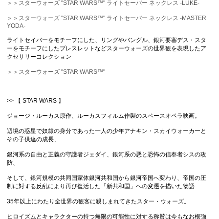
＞＞スターウォーズ "STAR WARS™" ライトセーバー ネックレス -LUKE-
＞＞スターウォーズ "STAR WARS™" ライトセーバー ネックレス -MASTER
YODA-
ライトセイバーをモチーフにした、リングやバングル、銀河要塞デス・スタ
ーをモチーフにしたブレスレットなどスターウォーズの世界観を表現したア
クセサリーコレクション
＞＞スターウォーズ "STAR WARS™"
>> 【 STAR WARS 】
ジョージ・ルーカス原作、ルーカスフィルム作製のスペースオペラ映画。
辺境の惑星で奴隷の身分であった一人の少年アナキン・スカイウォーカーと
その子供達の成長、
銀河系の自由と正義の守護者ジェダイ、銀河系の悪と恐怖の信奉者シスの攻
防、
そして、銀河規模の共同国家体銀河共和国から銀河帝国へ変わり、帝国の圧
制に対する反乱により再び復活した「新共和国」への変遷を描いた物語
35年以上にわたり全世界の観客に親しまれてきたスター・ウォーズ。
ヒロイズムとキャラクターの持つ無限の可能性に対する称賛は今もなお根強