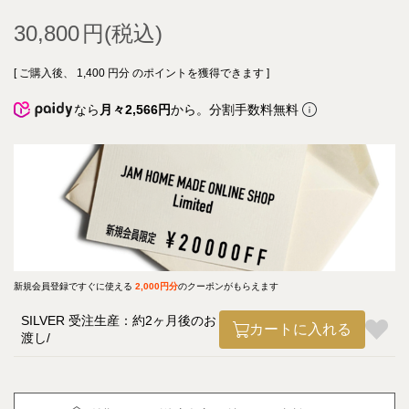
30,800
[ ご購入後、
1,400
円分 のポイントを獲得できます ]
なら
月々2,566円
から。分割手数料無料
新規会員登録ですぐに使える
2,000円分
のクーポンがもらえます
SILVER 受注生産：約2ヶ月後のお
カートに入れる
渡し