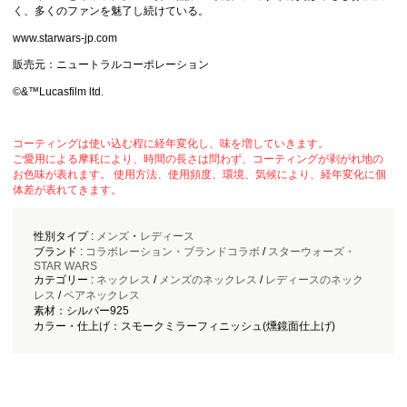
く、多くのファンを魅了し続けている。
www.starwars-jp.com
販売元：ニュートラルコーポレーション
©&™Lucasfilm ltd.
コーティングは使い込む程に経年変化し、味を増していきます。
ご愛用による摩耗により、時間の長さは問わず、コーティングが剥がれ地の
お色味が表れます。 使用方法、使用頻度、環境、気候により、経年変化に個
体差が表れてきます。
性別タイプ :
メンズ
・
レディース
ブランド :
コラボレーション・ブランドコラボ
/
スターウォーズ・
STAR WARS
カテゴリー :
ネックレス
/
メンズのネックレス
/
レディースのネック
レス
/
ペアネックレス
素材：シルバー925
カラー・仕上げ：スモークミラーフィニッシュ(燻鏡面仕上げ)