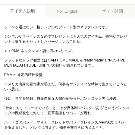
アイテム説明
サイズ詳細
For English
シーンを選ばない、極シンプルなプレート型のネックレスです。
シンプルなネックレスなのでプレゼントにも人気のアイテム。特別なプレゼ
ントに誕生石をセットしたバージョンもご用意。
＞＞PMA ネックレス × 誕生石
のシリーズ。
フラットなトップ側面には“JAM HOME MADE & ready made”と“POSITIVE
MENTAL ATTITUDE (UNITY)”の刻印が施されています。
PMA ＝ 肯定的精神姿勢
アメリカ出身の著作家が唱えた、何事もポジティブな精神で生きていこうと
いう思想。
後に、世間を非難、自暴自棄な人間が多かったパンクロック界に浸透。
“社会に対してルーズでいることこそが反体制＝パンクである”というパンクロ
ックの既成観念に対して、変革意識もつバンドが現れ、
ハードコアバンド、マイナースレットやバッドブレインズがPMAのポリシー
を訴えました。 パンクに甘えず、物事を前向きに考えようと。