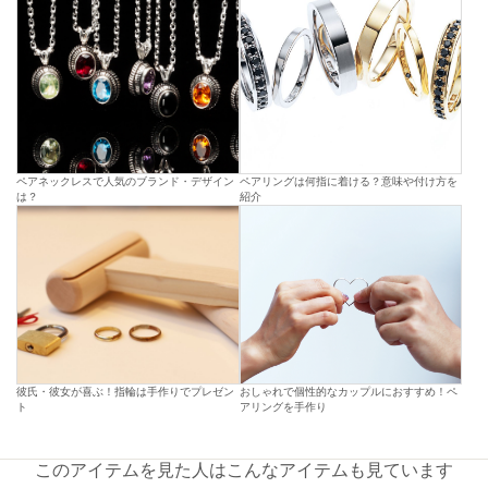
ペアネックレスで人気のブランド・デザイン
ペアリングは何指に着ける？意味や付け方を
は？
紹介
彼氏・彼女が喜ぶ！指輪は手作りでプレゼン
おしゃれで個性的なカップルにおすすめ！ペ
ト
アリングを手作り
このアイテムを見た人はこんなアイテムも見ています