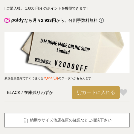
[ ご購入後、
1,600
円分 のポイントを獲得できます ]
なら
月々2,933円
から。分割手数料無料
新規会員登録ですぐに使える
2,000円分
のクーポンがもらえます
カートに入れる
BLACK
在庫残りわずか
納期やサイズ他店在庫の確認などご相談下さい