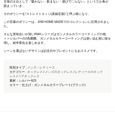
主張の土台として「吸わない：飲まない：遊びで〇らない」という三か条が
固まっていき、
そのポリシーを“ストレイトエッジ(直線定規)”と呼ぶ様になり、
この言葉のポリシーは、JAM HOME MADEでのコレクションに応用されまし
た。
そんな意味合いが深いPMAシリーズはガンメタルカラーコーティングの他、
＞＞シルバーの2色展開
。 ガンメタルカラーコーティングは使い込む程に味を
増し、経年変化を楽しめます。
シーンを選ばないデザインは記念日やプレゼントにもおススメです。
性別タイプ :
メンズ
・
レディース
カテゴリー :
ネックレス
/
メンズのネックレス
/
レディースのネック
レス
/
ペアネックレス
素材：シルバー925
カラー・仕上げ：ガンメタルカラープレート(ブラック)