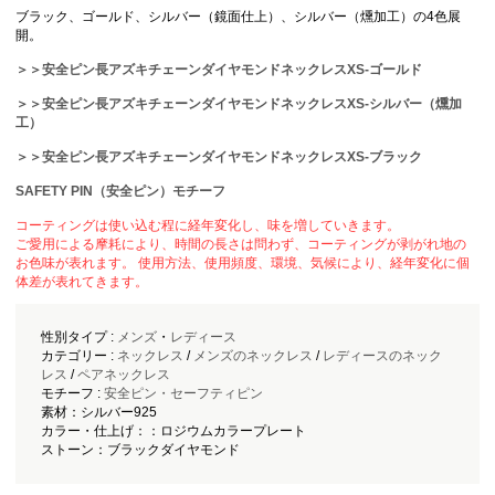
ブラック、ゴールド、シルバー（鏡面仕上）、シルバー（燻加工）の4色展
開。
＞＞安全ピン長アズキチェーンダイヤモンドネックレスXS-ゴールド
＞＞安全ピン長アズキチェーンダイヤモンドネックレスXS-シルバー（燻加
工）
＞＞安全ピン長アズキチェーンダイヤモンドネックレスXS-ブラック
SAFETY PIN（安全ピン）モチーフ
コーティングは使い込む程に経年変化し、味を増していきます。
ご愛用による摩耗により、時間の長さは問わず、コーティングが剥がれ地の
お色味が表れます。 使用方法、使用頻度、環境、気候により、経年変化に個
体差が表れてきます。
性別タイプ :
メンズ
・
レディース
カテゴリー :
ネックレス
/
メンズのネックレス
/
レディースのネック
レス
/
ペアネックレス
モチーフ :
安全ピン・セーフティピン
素材：シルバー925
カラー・仕上げ：：ロジウムカラープレート
ストーン：ブラックダイヤモンド