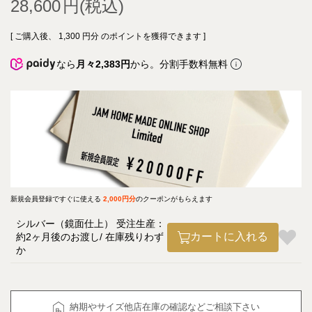
28,600
[ ご購入後、
1,300
円分 のポイントを獲得できます ]
なら
月々2,383円
から。分割手数料無料
新規会員登録ですぐに使える
2,000円分
のクーポンがもらえます
シルバー（鏡面仕上） 受注生産：
カートに入れる
約2ヶ月後のお渡し
在庫残りわず
か
納期やサイズ他店在庫の確認などご相談下さい