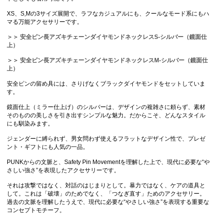
XS、S,Mの3サイズ展開で、ラフなカジュアルにも、クールなモード系にもハ
マる万能アクセサリーです。
＞＞ 安全ピン長アズキチェーンダイヤモンドネックレスS-シルバー（鏡面仕
上）
＞＞ 安全ピン長アズキチェーンダイヤモンドネックレスM-シルバー（鏡面仕
上）
安全ピンの留め具には、さりげなくブラックダイヤモンドをセットしていま
す。
鏡面仕上（ミラー仕上げ）のシルバーは、デザインの複雑さに頼らず、素材
そのものの美しさを引き出すシンプルな魅力。だからこそ、どんなスタイル
にも馴染みます。
ジェンダーに縛られず、男女問わず使えるフラットなデザイン性で、プレゼ
ント・ギフトにも人気の一品。
PUNKからの文脈と、Safety Pin Movementを理解した上で、現代に必要な“や
さしい強さ”を表現したアクセサリーです。
それは攻撃ではなく、対話のはじまりとして。暴力ではなく、ケアの道具と
して。これは「破壊」のためでなく、「つなぎ直す」ためのアクセサリー。
過去の文脈を理解したうえで、現代に必要な“やさしい強さ”を表現する重要な
コンセプトモチーフ。