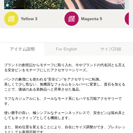
Yellow 3
Magenta 5
アイテム説明
サイズ詳細
For English
ブランドの創世記からモチーフに取り入れ、今やブランドの代名詞とも言え
る安全ピンをモチーフにしたアクセサリーシリーズ。
パンクの象徴にも使われる“安全ピン”をアクセサリーに転換。
美しくて少し危ない、無機質なフォルムをシルバーに変更し、貴石を加える
ことで、価値のある装飾品へと昇華させた逸品。
ラフなカジュアルにも、クールなモード系にもハマる万能アクセサリーで
す。
使い勝手の良い、極シンプルなチェーンネックレスで、安全ピンは留め具と
してもネックトップとしても機能します。
また、留め位置を変えることにより、自在にサイズ調整ができ、ブレスレッ
トとしても着用可能です。