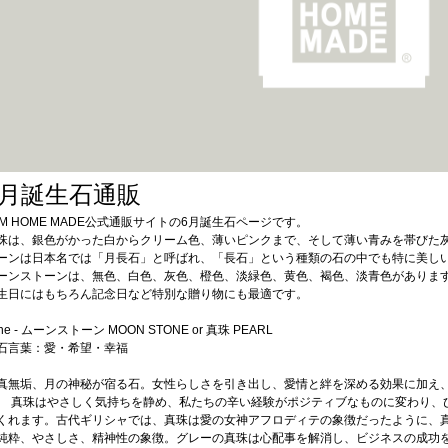
6月誕生石通販
AM HOME MADE公式通販サイトの6月誕生石ページです。
珠は、銀色がかった白からクリーム色、薄いピンクまで、そして薄い青みを帯びた
ーンは日本名では「月長石」と呼ばれ、「長石」という種類の石の中でも特に美し
ーンストーンは、無色、白色、灰色、橙色、淡緑色、黄色、褐色、淡青色がありま
生日にはもちろん記念日など特別な贈り物にも最適です。
ne - ムーンストーン MOON STONE or 真珠 PEARL
石言葉：愛・希望・幸福
真無垢、月の神秘が宿る石。女性らしさを引き出し、愛情と絆を深める効果に加え
。 真珠はやさしく気持ちを静め、私たちの辛い経験がポジティブなものに変わり、
くれます。古代ギリシャでは、真珠は愛の女神アフロディテの象徴だったように、
純粋、やさしさ、精神性の象徴。グレーの真珠は心配事を解消し、ビジネスの成功