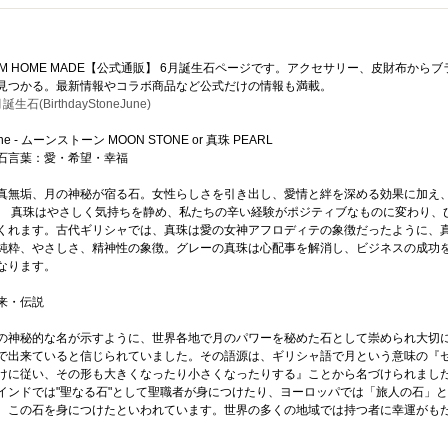
AM HOME MADE【公式通販】 6月誕生石ページです。アクセサリー、皮財布か
見つかる。最新情報やコラボ商品など公式だけの情報も満載。
誕生石(BirthdayStoneJune)
ne - ムーンストーン MOON STONE or 真珠 PEARL
石言葉：愛・希望・幸福
真無垢、月の神秘が宿る石。女性らしさを引き出し、愛情と絆を深める効果に加え
。 真珠はやさしく気持ちを静め、私たちの辛い経験がポジティブなものに変わり、
くれます。古代ギリシャでは、真珠は愛の女神アフロディテの象徴だったように、
純粋、やさしさ、精神性の象徴。グレーの真珠は心配事を解消し、ビジネスの成功
なります。
来・伝説
の神秘的な名が示すように、世界各地で月のパワーを秘めた石として崇められ大切
で出来ていると信じられていました。その語源は、ギリシャ語で月という意味の『
けに従い、その形も大きくなったり小さくなったりする』ことから名づけられまし
インドでは"聖なる石"として聖職者が身につけたり、ヨーロッパでは「旅人の石」
、この石を身につけたといわれています。世界の多くの地域では持つ者に幸運がも