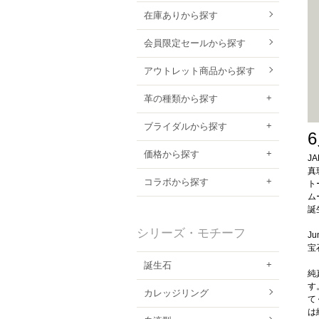
在庫ありから探す
会員限定セールから探す
アウトレット商品から探す
革の種類から探す
ブライダルから探す
価格から探す
J
真
コラボから探す
ト
ム
誕
シリーズ・モチーフ
Ju
宝
誕生石
純
す
カレッジリング
て
は