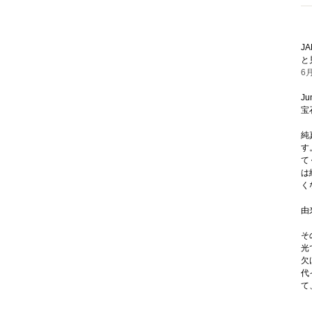
J
と
6月
Ju
宝
純
す
て
は
く
由
そ
光
欠
代
て