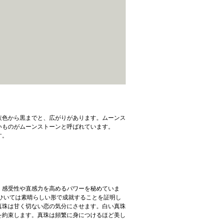
灰色から黒までと、広がりがあります。ムーンス
いものがムーンストーンと呼ばれています。
す。
、感受性や直感力を高めるパワーを秘めていま
ひいては素晴らしい形で成就することを証明し
真珠は甘く切ない恋の気分にさせます。白い真珠
を約束します。真珠は頻繁に身につけるほど美し