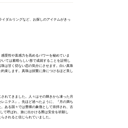
らブライダルリングなど、お探しのアイテムがきっ
、感受性や直感力を高めるパワーを秘めていま
ひいては素晴らしい形で成就することを証明し
真珠は甘く切ない恋の気分にさせます。白い真珠
を約束します。真珠は頻繁に身につけるほど美し
にされてきました。人々はその輝きから凍った月
セレニテス』。先ほど述べたように、『月の満ち
た。ある国々では豊穣の象徴として崇拝され、古
として呼ばれ、旅に出かける際は安全を祈願し
たらされると信じられていました。