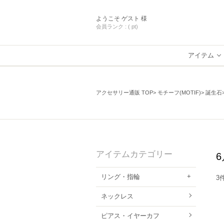
ようこそ
ゲスト 様
会員ランク :
( pt)
アイテム
アクセサリー通販 TOP
モチーフ(MOTIF)
誕生石
アイテムカテゴリー
リング・指輪
3
ネックレス
ピアス・イヤーカフ