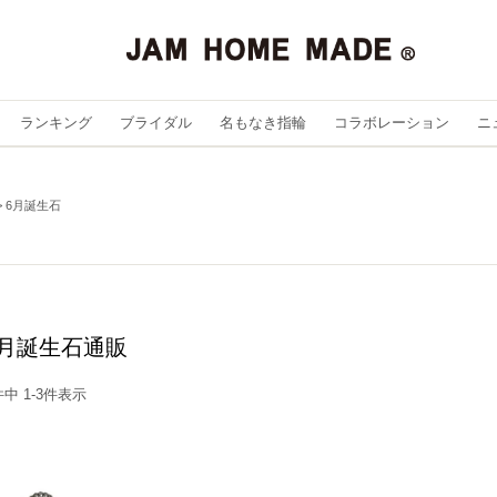
ランキング
ブライダル
名もなき指輪
コラボレーション
ニ
6月誕生石
6月誕生石通販
件中
1
-
3
件表示