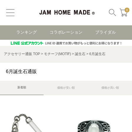
0
ランキング
コラボレーション
ブライダル
アクセサリー通販 TOP
モチーフ(MOTIF)
誕生石
6月誕生石
6月誕生石通販
新着順
価格が安い順
価格が高い順