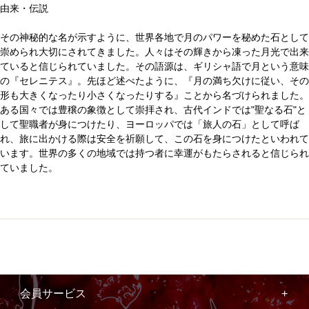
由来・伝説
その神秘的な名が示すように、世界各地で月のパワーを秘めた石として
崇められ大切にされてきました。人々はその輝きから凍った月光で出来
ていると信じられていました。その語源は、ギリシャ語で月という意味
の『セレニテス』。先ほど述べたように、『月の満ち欠けに従い、その
形も大きくなったり小さくなったりする』ことから名づけられました。
ある国々では豊穣の象徴として崇拝され、古代インドでは"聖なる石"と
して聖職者が身につけたり、ヨーロッパでは「旅人の石」として呼ば
れ、旅に出かける際は安全を祈願して、この石を身につけたといわれて
います。世界の多くの地域では持つ者に幸運がもたらされると信じられ
ていました。
会員サービス