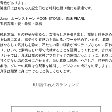
青色があります。
誕生日にはもちろん記念日など特別な贈り物にも最適です。
June - ムーンストーン MOON STONE or 真珠 PEARL
宝石言葉：愛・希望・幸福
純真無垢、月の神秘が宿る石。女性らしさを引き出し、愛情と絆を深め
る効果に加え、感受性や直感力を高めるパワーを秘めています。 真珠
はやさしく気持ちを静め、私たちの辛い経験がポジティブなものに変わ
り、ひいては素晴らしい形で成就することを証明してくれます。古代ギ
リシャでは、真珠は愛の女神アフロディテの象徴だったように、真珠は
甘く切ない恋の気分にさせます。白い真珠は純粋、やさしさ、精神性の
象徴。グレーの真珠は心配事を解消し、ビジネスの成功を約束します。
真珠は頻繁に身につけるほど美しくなります。
6月誕生石人気ランキング