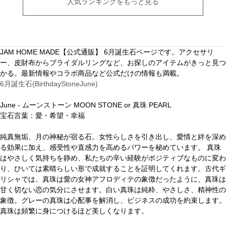
人気ランキングをもっと見る
JAM HOME MADE【公式通販】 6月誕生石ページです。アクセサリ
ー、皮財布からブライダルリングなど、お探しのアイテムがきっと見つ
かる。最新情報やコラボ商品など公式だけの情報も満載。
6月誕生石(BirthdayStoneJune)
June - ムーンストーン MOON STONE or 真珠 PEARL
宝石言葉：愛・希望・幸福
純真無垢、月の神秘が宿る石。女性らしさを引き出し、愛情と絆を深め
る効果に加え、感受性や直感力を高めるパワーを秘めています。 真珠
はやさしく気持ちを静め、私たちの辛い経験がポジティブなものに変わ
り、ひいては素晴らしい形で成就することを証明してくれます。古代ギ
リシャでは、真珠は愛の女神アフロディテの象徴だったように、真珠は
甘く切ない恋の気分にさせます。白い真珠は純粋、やさしさ、精神性の
象徴。グレーの真珠は心配事を解消し、ビジネスの成功を約束します。
真珠は頻繁に身につけるほど美しくなります。