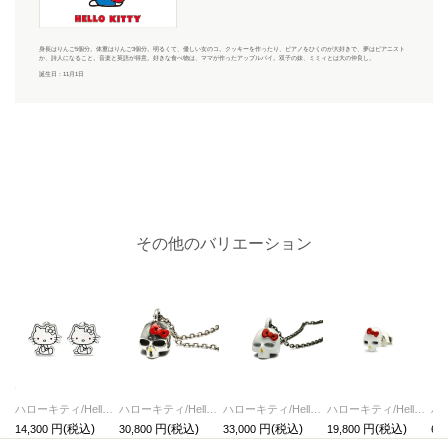
身長はりんご5個分。体重はりんご3個分。明るくて、優しい女のコ。クッキーを作ったり、ピアノをひくのが大好きで、夢はピアニスト
か、詩人になること。音楽と英語が得意。好きな食べ物は、ママが作ったアップルパイ。双子の妹、ミミィとは大の仲良し。
誕生日：11月1日
その他のバリエーション
ハローキティ/HelloKittyカフリンクス サンリオコラボ
ハローキティ/HelloKittyスカルフェイスネックレス サンリオコラボ
ハローキティ/HelloKittyスカルフェイスネックレス-フルカラー サンリオコラボ
ハローキティ/HelloKittyスカルフェイスピアス-フルカラー/片耳 サンリオコラボ
14,300
30,800
33,000
19,800
62,