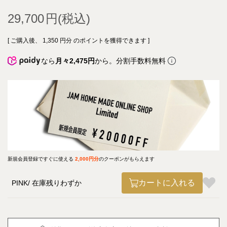
29,700
[ ご購入後、
1,350
円分 のポイントを獲得できます ]
なら
月々2,475円
から。分割手数料無料
新規会員登録ですぐに使える
2,000円分
のクーポンがもらえます
カートに入れる
PINK
在庫残りわずか