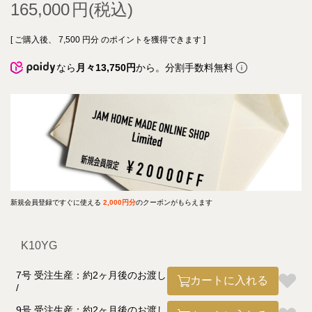
165,000
[ ご購入後、
7,500
円分 のポイントを獲得できます ]
なら
月々13,750円
から。分割手数料無料
新規会員登録ですぐに使える
2,000円分
のクーポンがもらえます
K10YG
7号 受注生産：約2ヶ月後のお渡し
カートに入れる
9号 受注生産：約2ヶ月後のお渡し