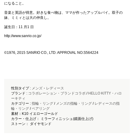
になること。
音楽と英語が得意。好きな食べ物は、ママが作ったアップルパイ。双子の
妹、ミミィとは大の仲良し。
誕生日：11 月1 日
http://www.sanrio.co.jp/
©1976, 2015 SANRIO CO., LTD. APPROVAL NO.S564224
性別タイプ :
メンズ
・
レディース
ブランド :
コラボレーション・ブランドコラボ
/
HELLO KITTY・ハロ
ーキティ
カテゴリー :
指輪・リング
/
メンズの指輪・リング
/
レディースの指
輪・リング
/
ペアリング
素材：K10 イエローゴールド
カラー・仕上げ： ミラーフィニッシュ(鏡面仕上げ)
ストーン： ダイヤモンド