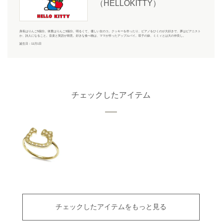
（HELLOKITTY）
身長はりんご5個分。体重はりんご3個分。明るくて、優しい女のコ。クッキーを作ったり、ピアノをひくのが大好きで、夢はピアニスト
か、詩人になること。音楽と英語が得意。好きな食べ物は、ママが作ったアップルパイ。双子の妹、ミミィとは大の仲良し。
誕生日：11月1日
チェックしたアイテム
チェックしたアイテムをもっと見る