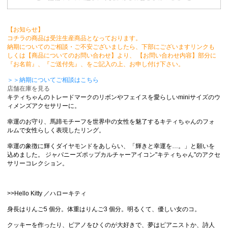
【お知らせ】
コチラの商品は受注生産商品となっております。
納期についてのご相談・ご不安ございましたら、下部にございますリンクも
しくは【商品についてのお問い合わせ】より、 【お問い合わせ内容】部分に
『お名前』、『ご送付先』、をご記入の上、お申し付け下さい。
＞＞納期についてご相談はこちら
店舗在庫を見る
キティちゃんのトレードマークのリボンやフェイスを愛らしいminiサイズのウ
ィメンズアクセサリーに。
幸運のお守り、馬蹄モチーフを世界中の女性を魅了するキティちゃんのフォ
ルムで女性らしく表現したリング。
幸運の象徴に輝くダイヤモンドをあしらい、「輝きと幸運を…。」と願いを
込めました。 ジャパニーズポップカルチャーアイコン"キティちゃん"のアクセ
サリーコレクション。
>>Hello Kitty ／ハローキティ
身長はりんご5 個分。体重はりんご3 個分。明るくて、優しい女のコ。
クッキーを作ったり、ピアノをひくのが大好きで、夢はピアニストか、詩人