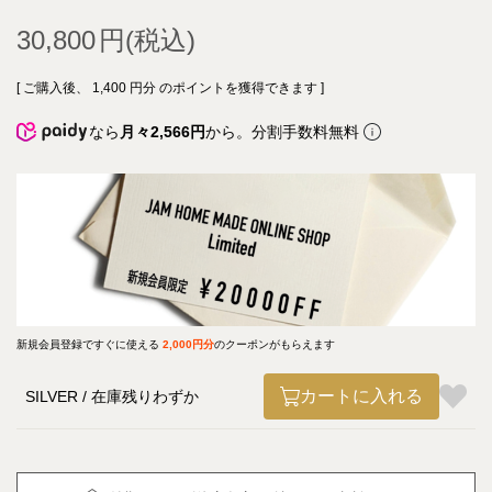
30,800
[ ご購入後、
1,400
円分 のポイントを獲得できます ]
なら
月々2,566円
から。分割手数料無料
新規会員登録ですぐに使える
2,000円分
のクーポンがもらえます
カートに入れる
SILVER
在庫残りわずか