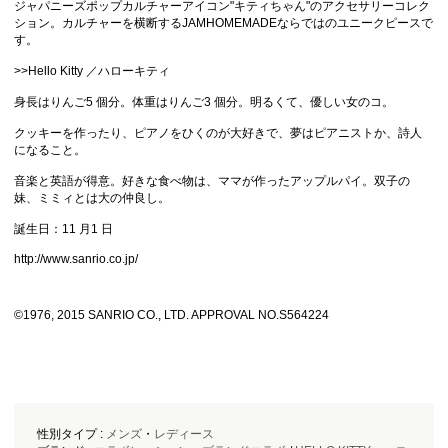
ジャパニーズポップカルチャーアイコン"キティちゃん"のアクセサリーコレク
ション。カルチャーを横断するJAMHOMEMADEならではのユニークピースで
す。
>>Hello Kitty ／ハローキティ
身長はりんご5 個分。体重はりんご3 個分。明るくて、優しい女のコ。
クッキーを作ったり、ピアノをひくのが大好きで、夢はピアニストか、詩人
になること。
音楽と英語が得意。好きな食べ物は、ママが作ったアップルパイ。双子の
妹、ミミィとは大の仲良し。
誕生日：11 月1 日
http://www.sanrio.co.jp/
©1976, 2015 SANRIO CO., LTD. APPROVAL NO.S564224
性別タイプ :
メンズ
・
レディース