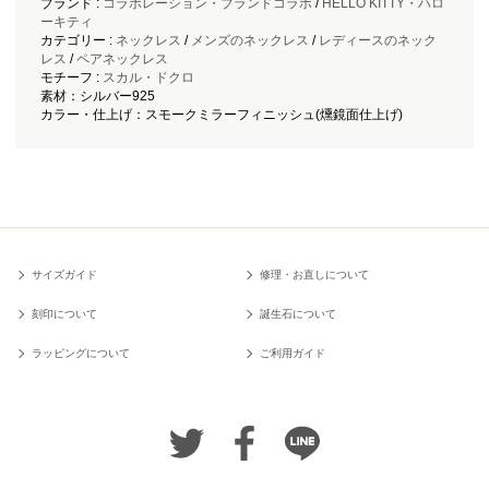
ブランド :
コラボレーション・ブランドコラボ
/
HELLO KITTY・ハロ
ーキティ
カテゴリー :
ネックレス
/
メンズのネックレス
/
レディースのネック
レス
/
ペアネックレス
モチーフ :
スカル・ドクロ
素材：シルバー925
カラー・仕上げ：スモークミラーフィニッシュ(燻鏡面仕上げ)
サイズガイド
修理・お直しについて
刻印について
誕生石について
ラッピングについて
ご利用ガイド