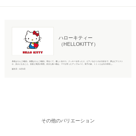
ハローキティー
（HELLOKITTY）
身長はりんご5個分。体重はりんご3個分。明るくて、優しい女のコ。クッキーを作ったり、ピアノをひくのが大好きで、夢はピアニスト
か、詩人になること。音楽と英語が得意。好きな食べ物は、ママが作ったアップルパイ。双子の妹、ミミィとは大の仲良し。
誕生日：11月1日
その他のバリエーション