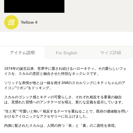
Yellow 4
アイテム説明
サイズ詳細
For English
1974年の誕生以来、世界中に愛され続けるハローキティ。その愛らしいフェ
イスを、スカルの意匠と融合させた特別なネックレスです。
ソリッドな表情が他とは一線を画すJAMのスカルリングにキティちゃんのア
イコン"リボン"をドッキング。
スカルのゴシック感とキティの可愛らしさ、それぞれ相反する要素の融合
は、見慣れた習慣へのアンチテーゼを唱え、新たな定義を提示しています。
“生と死” “可愛いと怖い” 相反するテーマを重ねることで、既存の価値観を問い
かけるアイロニックなアクセサリーに仕上げました。
内側に配されたスカルは、人間の持つ「表」と「裏」の二面性を表現。