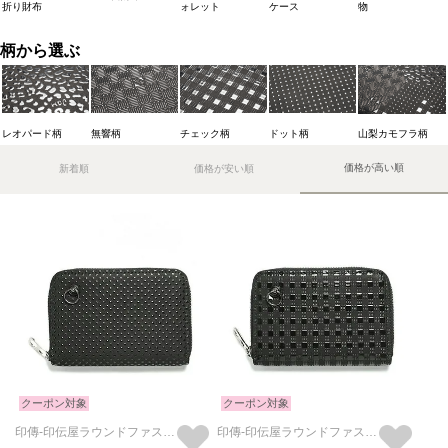
折り財布
ォレット
ケース
物
柄から選ぶ
レオパード柄
無響柄
チェック柄
ドット柄
山梨カモフラ柄
価格が高い順
新着順
価格が安い順
クーポン対象
クーポン対象
印傳-印伝屋ラウンドファスナー三つ折り財布ドット柄/小銭入れ・ミニ財布
印傳-印伝屋ラウンドファスナー三つ折り財布チェック柄/小銭入れ・ミニ財布