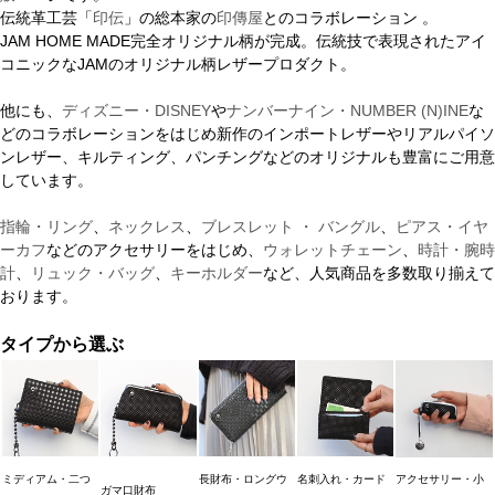
伝統革工芸「
印伝
」の総本家の
印傳屋
とのコラボレーション 。
JAM HOME MADE完全オリジナル柄が完成。伝統技で表現されたアイ
コニックなJAMのオリジナル柄レザープロダクト。
他にも、
ディズニー・DISNEY
や
ナンバーナイン・NUMBER (N)INE
な
どのコラボレーションをはじめ新作のインポートレザーやリアルパイソ
ンレザー、キルティング、パンチングなどのオリジナルも豊富にご用意
しています。
指輪・リング
、
ネックレス
、
ブレスレット ・ バングル
、
ピアス・イヤ
ーカフ
などのアクセサリーをはじめ、
ウォレットチェーン
、
時計・腕時
計
、
リュック・バッグ
、
キーホルダー
など、人気商品を多数取り揃えて
おります。
タイプから選ぶ
ミディアム・二つ
長財布・ロングウ
名刺入れ・カード
アクセサリー・小
ガマ口財布