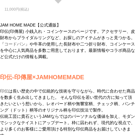
11,000
JAM HOME MADE【公式通販】
印伝(印傳屋) 小銭入れ・コインケースのページです。アクセサリー、皮
財布からブライダルリングなど、お探しのアイテムがきっと見つかる。
『コードバン』
や牛革の使用した長財布や二つ折り財布、コインケース
を中心に人気商品を多数ご用意しております。最新情報やコラボ商品な
ど公式だけの情報も満載。
印伝-印傳屋×JAMHOMEMADE
印伝
は長い歴史の中で伝統的な技術を守りながら、時代に合わせた商品
を数多く生み出してきました。 そんな印伝を若い世代の方に知って頂
きたいという想いから、レオパード柄や無響室柄、チェック柄、パンチ
ング（ドット）柄等のオリジナル柄を印伝技法で製作。
伝統工芸に貴石というJAMならではのパーソナルな価値を加え、モダン
でシックなテイストにアップデート。枠に囚われず、現代的な視点で、
より多くのお客様にご愛用頂ける特別な印伝商品をお届けしていきま