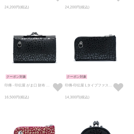
24,200
24,200
クーポン対象
クーポン対象
印傳 - 印伝屋 がま口 財布 レオパード柄
印傳-印伝屋 Lタイプファスナーコインケース /小銭入れ・ミニ財布
16,500
14,300