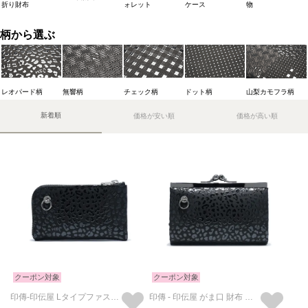
折り財布
ォレット
ケース
物
柄から選ぶ
レオパード柄
無響柄
チェック柄
ドット柄
山梨カモフラ柄
新着順
価格が安い順
価格が高い順
クーポン対象
クーポン対象
印傳-印伝屋 Lタイプファスナーコインケース /小銭入れ・ミニ財布
印傳 - 印伝屋 がま口 財布 レオパード柄