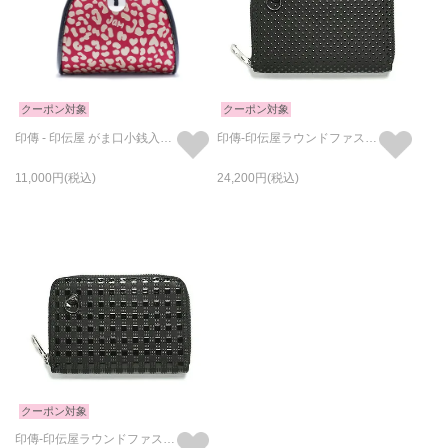
クーポン対象
クーポン対象
印傳 - 印伝屋 がま口小銭入れ/コインケース RED×WHITE レオパード柄
印傳-印伝屋ラウンドファスナー三つ折り財布ドット柄/小銭入れ・ミニ財布
11,000
24,200
クーポン対象
印傳-印伝屋ラウンドファスナー三つ折り財布チェック柄/小銭入れ・ミニ財布