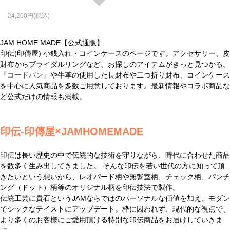
24,200
JAM HOME MADE【公式通販】
印伝(印傳屋) 小銭入れ・コインケースのページです。アクセサリー、皮
財布からブライダルリングなど、お探しのアイテムがきっと見つかる。
『コードバン』
や牛革の使用した長財布や二つ折り財布、コインケース
を中心に人気商品を多数ご用意しております。最新情報やコラボ商品な
ど公式だけの情報も満載。
印伝-印傳屋×JAMHOMEMADE
印伝
は長い歴史の中で伝統的な技術を守りながら、時代に合わせた商品
を数多く生み出してきました。 そんな印伝を若い世代の方に知って頂
きたいという想いから、レオパード柄や無響室柄、チェック柄、パンチ
ング（ドット）柄等のオリジナル柄を印伝技法で製作。
伝統工芸に貴石というJAMならではのパーソナルな価値を加え、モダン
でシックなテイストにアップデート。枠に囚われず、現代的な視点で、
より多くのお客様にご愛用頂ける特別な印伝商品をお届けしていきま