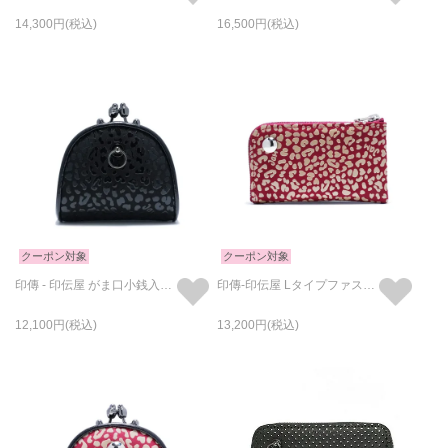
14,300
16,500
クーポン対象
クーポン対象
印傳 - 印伝屋 がま口小銭入れ/コインケース レオパード柄
印傳-印伝屋 Lタイプファスナーコインケース RED×WHITE /小銭入れ・ミニ財布
12,100
13,200