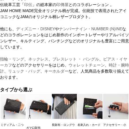
伝統革工芸「
印伝
」の総本家の
印傳屋
とのコラボレーション 。
JAM HOME MADE完全オリジナル柄が完成。伝統技で表現されたアイ
コニックなJAMのオリジナル柄レザープロダクト。
他にも、
ディズニー・DISNEY
や
ナンバーナイン・NUMBER (N)INE
な
どのコラボレーションをはじめ新作のインポートレザーやリアルパイソ
ンレザー、キルティング、パンチングなどのオリジナルも豊富にご用意
しています。
指輪・リング
、
ネックレス
、
ブレスレット ・ バングル
、
ピアス・イヤ
ーカフ
などのアクセサリーをはじめ、
ウォレットチェーン
、
時計・腕時
計
、
リュック・バッグ
、
キーホルダー
など、人気商品を多数取り揃えて
おります。
タイプから選ぶ
ミディアム・二つ
長財布・ロングウ
名刺入れ・カード
アクセサリー・小
ガマ口財布