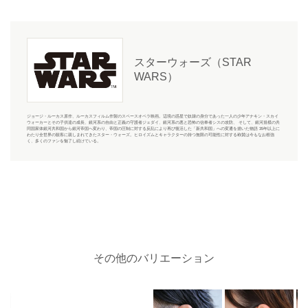
スターウォーズ（STAR
WARS）
ジョージ・ルーカス原作、ルーカスフィルム作製のスペースオペラ映画。辺境の惑星で奴隷の身分であった一人の少年アナキン・スカイ
ウォーカーとその子供達の成長、銀河系の自由と正義の守護者ジェダイ、銀河系の悪と恐怖の信奉者シスの攻防、 そして、銀河規模の共
同国家体銀河共和国から銀河帝国へ変わり、帝国の圧制に対する反乱により再び復活した「新共和国」への変遷を描いた物語 35年以上に
わたり全世界の観客に親しまれてきたスター・ウォーズ。ヒロイズムとキャラクターの持つ無限の可能性に対する称賛は今もなお根強
く、多くのファンを魅了し続けている。
その他のバリエーション