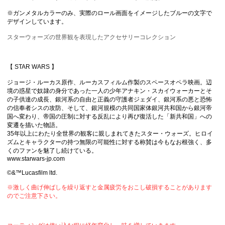
※ガンメタルカラーのみ、実際のロール画面をイメージしたブルーの文字で
デザインしています。
スターウォーズの世界観を表現したアクセサリーコレクション
【 STAR WARS 】
ジョージ・ルーカス原作、ルーカスフィルム作製のスペースオペラ映画。辺
境の惑星で奴隷の身分であった一人の少年アナキン・スカイウォーカーとそ
の子供達の成長、銀河系の自由と正義の守護者ジェダイ、銀河系の悪と恐怖
の信奉者シスの攻防、そして、銀河規模の共同国家体銀河共和国から銀河帝
国へ変わり、帝国の圧制に対する反乱により再び復活した「新共和国」への
変遷を描いた物語。
35年以上にわたり全世界の観客に親しまれてきたスター・ウォーズ。ヒロイ
ズムとキャラクターの持つ無限の可能性に対する称賛は今もなお根強く、多
くのファンを魅了し続けている。
www.starwars-jp.com
©&™Lucasfilm ltd.
※激しく曲げ伸ばしを繰り返すと金属疲労をおこし破損することがあります
のでご注意下さい。