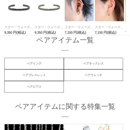
スター・ウォーズ"STARWARS™"イントロダクトメッセージバングル-ブラック
スター・ウォーズ"STARWARS™"イントロダクトメッセージバングル-シルバー（燻加工）
スター・ウォーズ"STARWARS™"イントロダクトメッセージフープピアス-ブラック/片耳
スター・ウォーズ"STARWARS™"イントロダクトメッセージフープピアス-ゴールド/片耳
9,350
9,350
7,150
7,150
7,1
ペアアイテム一覧
ペアリング
ペアネックレス
ペアブレスレット
ペアウォッチ
ペアピアス
ペアアイテムに関する特集一覧