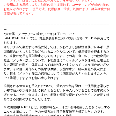
コーティングは使い込む程に経年変化し、味を増していきます。
ご愛用による摩耗により、時間の長さは問わず、コーティングが剥がれ地の
お色味が表れます。 使用方法、使用頻度、環境、気候により、経年変化に個
体差が表れてきます。
ーーーーーーーーーーーーーーーーーーーーーーーーーーーーーーーーーー
ー
<貴金属アクセサリーの鍍金(メッキ)加工について>
JAM HOME MADEでは、貴金属装身具において欧州規格EN1811を採用して
おります。
オリジナルで製造する商品に関しては、かねてより接触性金属アレルギー原
因物質のひとつとして挙げられるニッケルについて、健康被害を抑止するた
め、直接の使用を原則禁止としております。その為、金、銀、その他金属の
鍍金（メッキ）加工について、下地処理にニッケルメッキを使用した場合よ
りも密着性が弱く、体質によっては剥がれやすくなってしまう場合がござい
ます。その他、外部からの衝撃や摩擦、皮脂や水分、経年変化の状況によ
り、鍍金（メッキ）加工の保持については個体差が大きく生じますことを、
ご了承賜りますようお願い申し上げます。
推奨される保管やお手入れについて、湿気や空気を避け、ご使用後は柔らか
い布で油分や水分を優しく拭きとるなど、お手入れをすることで経年劣化を
遅らせることができます。 また、衝撃や摩擦を避けていただくことが長く維
持できる要因のひとつとなります。
※欧州規格EN1811とは、試験試料を人工汗に1週間浸漬したときに溶出する
ニッケル量について、その分析方法や移行限度値等を規定したものです。
皮膚に直接長時間接触することを目的とした物品