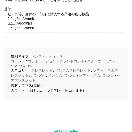
基準
・ピアス等、身体の一部分に挿入する用途のある物品
0.2μg/cm2/week
・上記以外の物品
0.5μg/cm2/week
ーーーーーーーーーーーーーーーーーーーーーーーーーーーーーーーーーー
ー
性別タイプ :
メンズ
・
レディース
ブランド :
コラボレーション・ブランドコラボ
/
スターウォーズ・
STAR WARS
カテゴリー :
ブレスレット
/
メンズのブレスレット
/
レディースのブ
レスレット
/
バングル
/
メンズのバングル
/
レディースのバングル
/
ペ
アブレスレット
素材：ブラス(真鍮)
カラー・仕上げ：ゴールドプレート(ゴールド)