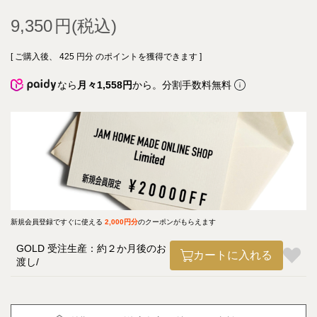
9,350
[ ご購入後、
425
円分 のポイントを獲得できます ]
なら
月々1,558円
から。分割手数料無料
新規会員登録ですぐに使える
2,000円分
のクーポンがもらえます
GOLD 受注生産：約２か月後のお
カートに入れる
渡し