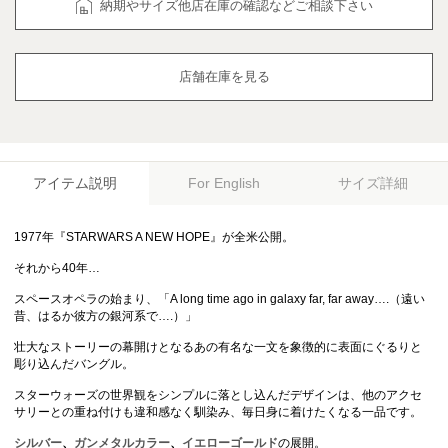
納期やサイズ他店在庫の確認などご相談下さい
店舗在庫を見る
アイテム説明
サイズ詳細
For English
1977年『STARWARS A NEW HOPE』が全米公開。
それから40年…
スペースオペラの始まり、「A long time ago in galaxy far, far away….（遠い
昔、はるか彼方の銀河系で….）」
壮大なストーリーの幕開けとなるあの有名な一文を象徴的に表面にぐるりと
彫り込んだバングル。
スターウォーズの世界観をシンプルに落とし込んだデザインは、他のアクセ
サリーとの重ね付けも違和感なく馴染み、毎日身に着けたくなる一品です。
シルバー
、
ガンメタルカラー
、
イエローゴールド
の展開。