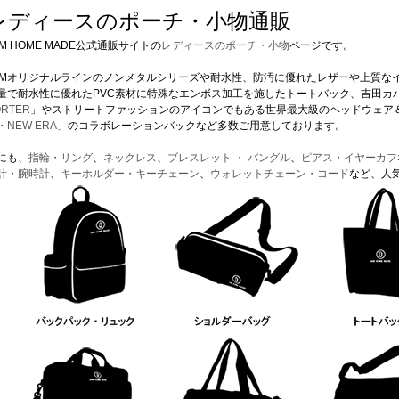
レディースのポーチ・小物通販
AM HOME MADE公式通販サイトの
レディースのポーチ・小物
ページです。
AMオリジナルラインのノンメタルシリーズや耐水性、防汚に優れたレザーや上質な
量で耐水性に優れたPVC素材に特殊なエンボス加工を施したトートバック、吉田カバ
ORTER
」やストリートファッションのアイコンでもある世界最大級のヘッドウェア＆
・NEW ERA
」のコラボレーションバックなど多数ご用意しております。
にも、
指輪・リング
、
ネックレス
、
ブレスレット ・ バングル
、
ピアス・イヤーカフ
計・腕時計
、
キーホルダー・キーチェーン
、
ウォレットチェーン・コード
など、人