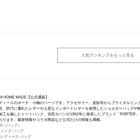
人気ランキングをもっと見る
AM HOME MADE【公式通販】
ディースのポーチ・小物のページです。アクセサリー、皮財布からブライダルリン
性、防汚に優れたレザーや上質なインポートレザーを使用したショルダーバッグや軽
加工を施したトートバック、吉田カバンが1962年に発表したブランド「PORTE
おります。最新情報やコラボ商品など公式だけの情報も満載。
AG（バッグ）
> メンズ バッグ
> レディース バッグ