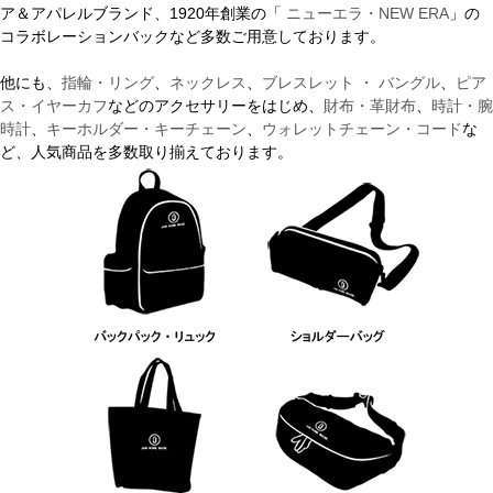
ア＆アパレルブランド、1920年創業の「
ニューエラ・NEW ERA
」の
コラボレーションバックなど多数ご用意しております。
他にも、
指輪・リング
、
ネックレス
、
ブレスレット ・ バングル
、
ピア
ス・イヤーカフ
などのアクセサリーをはじめ、
財布・革財布
、
時計・腕
時計
、
キーホルダー・キーチェーン
、
ウォレットチェーン・コード
な
ど、人気商品を多数取り揃えております。