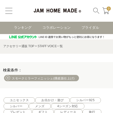
0
ランキング
コラボレーション
ブライダル
アクセサリー通販 TOP
STAFF VOICE一覧
スモークミラーフィニッシュ(燻鏡面仕上げ)
ユニセックス
お出かけ・遊び
シルバー925
シルバー
メンズ
4シーズン対応
プレゼント
ギフト
レディース
旅行