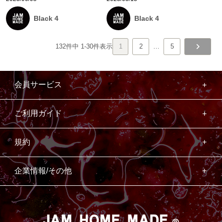
Black 4
Black 4
132
件中
1
-
30
件表示
1
2
…
5
会員サービス
ご利用ガイド
規約
企業情報/その他