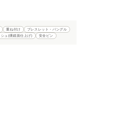
重ね付け
ブレスレット・バングル
シュ(燻鏡面仕上げ)
安全ピン