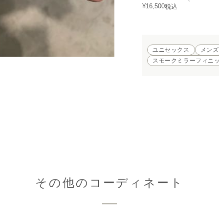
¥
16,500
税込
ユニセックス
メンズ
スモークミラーフィニッ
その他のコーディネート