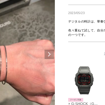
2023/05/23
デジタルの時計は、華奢
色々重ねて試して、自分
の一つです。
クーポン対象
× G-SHOCK（Gショック）コラボレーション ウォッチ / 腕時計