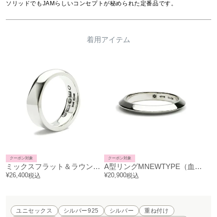
ソリッドでもJAMらしいコンセプトが秘められた定番品です。
着用アイテム
クーポン対象
クーポン対象
ミックスフラット＆ラウンドリングM-シルバー/指輪
A型リングMNEWTYPE（血液型）-シルバー/指輪
¥
26,400
¥
20,900
税込
税込
ユニセックス
シルバー925
シルバー
重ね付け