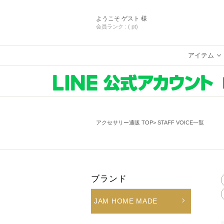
ようこそ
ゲスト 様
会員ランク :
( pt)
アイテム
アクセサリー通販 TOP
STAFF VOICE一覧
ブランド
JAM HOME MADE