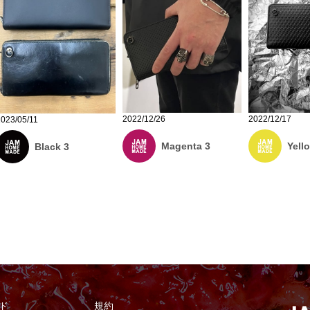
2022/12/26
2022/12/17
2023/05/11
Magenta 3
Yell
Black 3
ド
規約